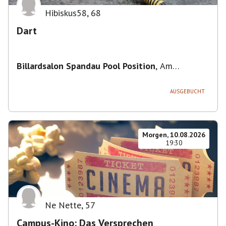
Hibiskus58
,
68
Dart
Billardsalon Spandau Pool Position
,
Am
Juliusturm 31, 13599 Berlin, Deutschland
AUSGEBUCHT
Morgen, 10.08.2026
19:30
Ne Nette
,
57
Campus-Kino: Das Versprechen