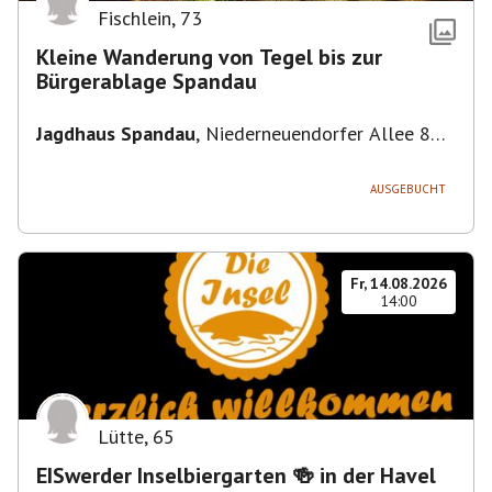
Fischlein
,
73
Kleine Wanderung von Tegel bis zur
Bürgerablage Spandau
Jagdhaus Spandau
,
Niederneuendorfer Allee 80,
13587 Berlin
AUSGEBUCHT
Fr, 14.08.2026
14:00
Lütte
,
65
EISwerder Inselbiergarten 🍻 in der Havel