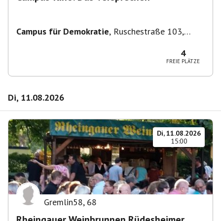
Campus für Demokratie
,
Ruschestraße 103,
10365 Berlin-Bezirk Lichtenberg, Deutschland
4
FREIE PLÄTZE
Di, 11.08.2026
Di, 11.08.2026
15:00
Gremlin58
,
68
Rheingauer Weinbrunnen Rüdesheimer