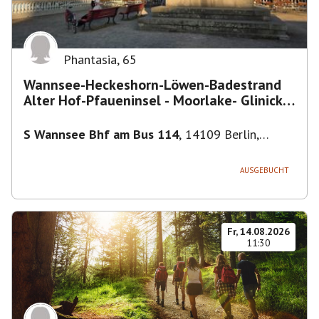
Phantasia
,
65
Wannsee-Heckeshorn-Löwen-Badestrand
Alter Hof-Pfaueninsel - Moorlake- Glinicker
Brücke-
S Wannsee Bhf am Bus 114
,
14109 Berlin,
Deutschland
AUSGEBUCHT
Fr, 14.08.2026
11:30