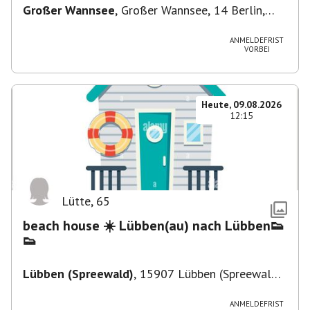
Großer Wannsee
,
Großer Wannsee, 14 Berlin,
Deutschland
ANMELDEFRIST
VORBEI
Heute, 09.08.2026
12:15
Lütte
,
65
beach house ☀️ Lübben(au) nach Lübben👟
👟
Lübben (Spreewald)
,
15907 Lübben (Spreewald),
Deutschland
ANMELDEFRIST