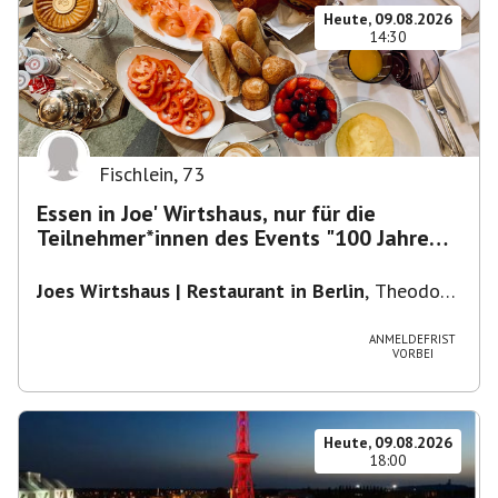
Heute, 09.08.2026
14:30
Fischlein
,
73
Essen in Joe' Wirtshaus, nur für die
Teilnehmer*innen des Events "100 Jahre
Funkturm"
Joes Wirtshaus | Restaurant in Berlin
,
Theodor-
Heuss-Platz 10, 14052 Berlin, U Theodor- Heuss
-Platz
ANMELDEFRIST
VORBEI
Heute, 09.08.2026
18:00