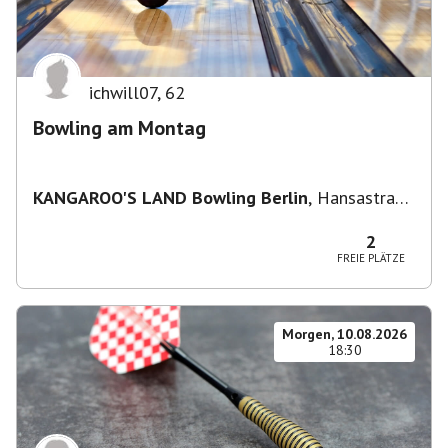
ichwill07
,
62
Bowling am Montag
KANGAROO'S LAND Bowling Berlin
,
Hansastraße
236, 13051 Berlin-Bezirk Lichtenberg,
Deutschland
2
FREIE PLÄTZE
Morgen, 10.08.2026
18:30