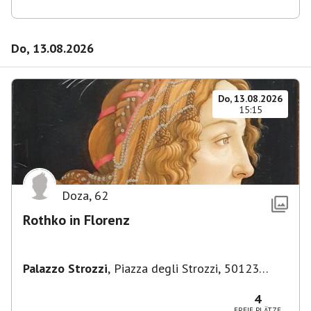
Do, 13.08.2026
Do, 13.08.2026
15:15
Doza
,
62
Rothko in Florenz
Palazzo Strozzi
,
Piazza degli Strozzi, 50123
Firenze FI, Italien
4
FREIE PLÄTZE