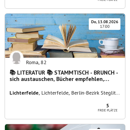
Do, 13.08.2026
17:00
Roma
,
82
📚 LITERATUR 📚 STAMMTISCH - BRUNCH -
sich austauschen, Bücher empfehlen,
Lesen/Vorlesen
Lichterfelde
,
Lichterfelde, Berlin-Bezirk Steglitz-
Zehlendorf, Deutschland
5
FREIE PLÄTZE