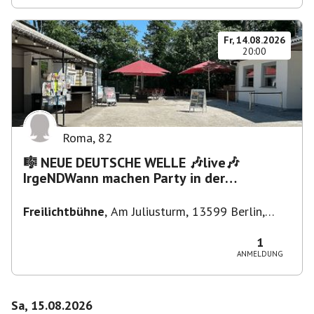
Fr, 14.08.2026
20:00
Roma
,
82
🎼 NEUE DEUTSCHE WELLE 🎶live🎶
IrgeNDWann machen Party in der
Freilichtbühne bis "...die Schule🔥"
Freilichtbühne
,
Am Juliusturm, 13599 Berlin,
Deutschland
1
ANMELDUNG
Sa, 15.08.2026