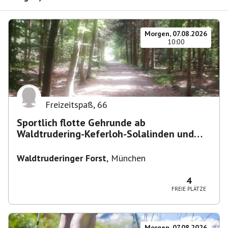
Morgen, 07.08.2026
10:00
Freizeitspaß
,
66
Sportlich flotte Gehrunde ab
Waldtrudering-Keferloh-Solalinden und
zurück
Waldtruderinger Forst
,
München
4
FREIE PLÄTZE
Morgen, 07.08.2026