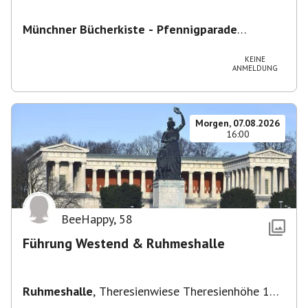
Münchner Bücherkiste - Pfennigparade
ChancenWerk GmbH
,
Hanauer Str. 85A, 80993
München-Moosach, Deutschland
KEINE
ANMELDUNG
Morgen, 07.08.2026
16:00
BeeHappy
,
58
Führung Westend & Ruhmeshalle
Ruhmeshalle
,
Theresienwiese Theresienhöhe 16,
Theresienhöhe 16, 80339 München, Deutschland