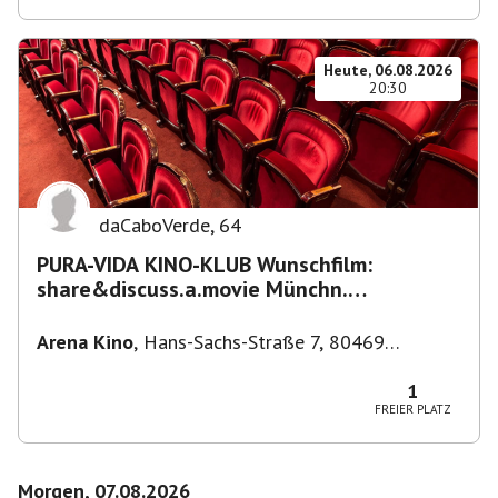
Heute, 06.08.2026
20:30
daCaboVerde
,
64
PURA-VIDA KINO-KLUB Wunschfilm:
share&discuss.a.movie Münchn.
Filmkunstwochen "Nirgendwo in Afrika"
Arena Kino
,
Hans-Sachs-Straße 7, 80469
München-Ludwigsvorstadt-Isarvorstadt,
Deutschland
1
FREIER PLATZ
Morgen, 07.08.2026