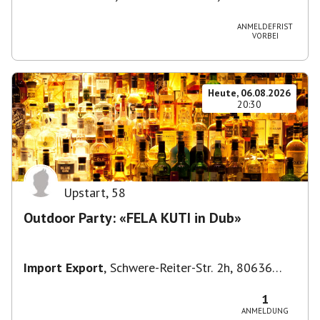
München, Deutschland
ANMELDEFRIST
VORBEI
Heute, 06.08.2026
20:30
Upstart
,
58
Outdoor Party: «FELA KUTI in Dub»
Import Export
,
Schwere-Reiter-Str. 2h, 80636
München-Neuhausen-Nymphenburg, Deutschland
1
ANMELDUNG