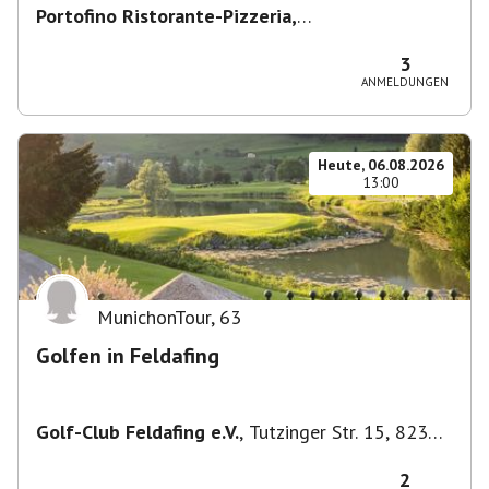
Portofino Ristorante-Pizzeria,
Scharfreiterplatz, München-Obergiesing-
Fasangarten, Deutschland
,
München
3
ANMELDUNGEN
Heute, 06.08.2026
13:00
MunichonTour
,
63
Golfen in Feldafing
Golf-Club Feldafing e.V.
,
Tutzinger Str. 15, 82340
Feldafing, Deutschland
2