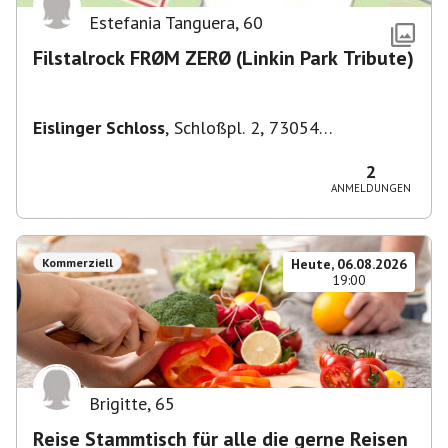
Estefania Tanguera
,
60
Filstalrock FRØM ZERØ (Linkin Park Tribute)
Eislinger Schloss
,
Schloßpl. 2, 73054
Eislingen/Fils, Deutschland
2
ANMELDUNGEN
Kommerziell
Heute, 06.08.2026
19:00
Brigitte
,
65
Reise Stammtisch für alle die gerne Reisen