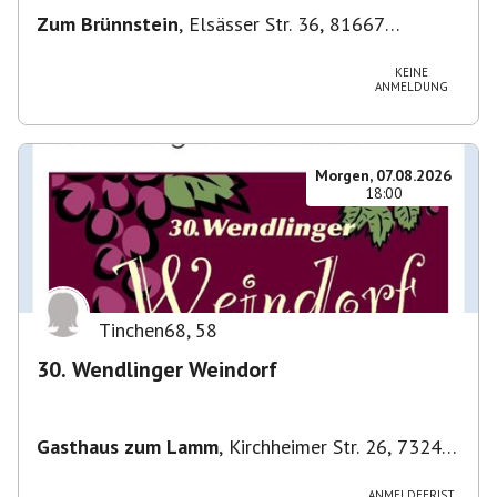
Zum Brünnstein
,
Elsässer Str. 36, 81667
München-Au-Haidhausen, Deutschland
KEINE
ANMELDUNG
Morgen, 07.08.2026
18:00
Tinchen68
,
58
30. Wendlinger Weindorf
Gasthaus zum Lamm
,
Kirchheimer Str. 26, 73240
Wendlingen am Neckar, Deutschland
ANMELDEFRIST