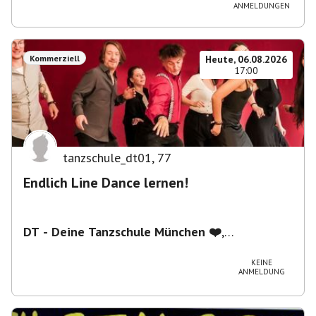
ANMELDUNGEN
Kommerziell
Heute, 06.08.2026
17:00
tanzschule_dt01
,
77
Endlich Line Dance lernen!
DT - Deine Tanzschule München ❤️
,
Schwanthalerstraße 5/2.Stock, 80336 München,
Deutschland
KEINE
ANMELDUNG