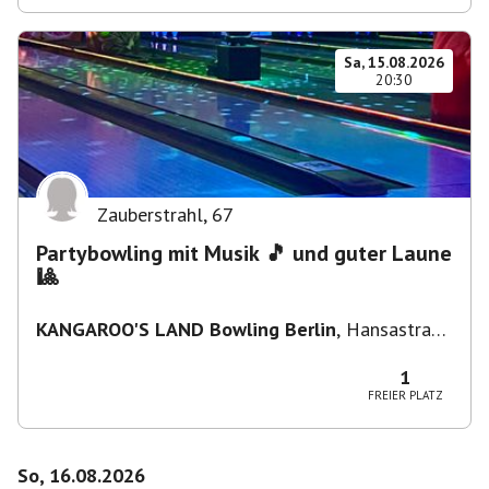
Sa, 15.08.2026
20:30
Zauberstrahl
,
67
Partybowling mit Musik 🎵 und guter Laune
🎱
KANGAROO'S LAND Bowling Berlin
,
Hansastraße
236, 13051 Berlin-Bezirk Lichtenberg,
Deutschland
1
FREIER PLATZ
So, 16.08.2026