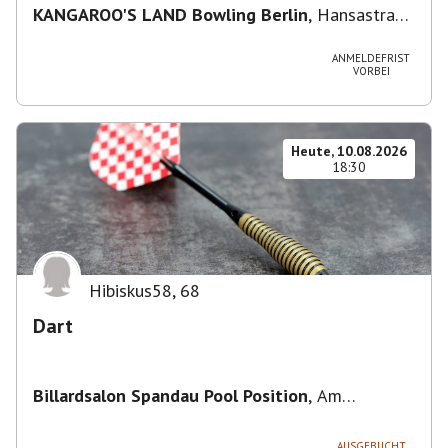
KANGAROO'S LAND Bowling Berlin
,
Hansastraße
236, 13051 Berlin-Bezirk Lichtenberg,
Deutschland
ANMELDEFRIST
VORBEI
Heute, 10.08.2026
18:30
Hibiskus58
,
68
Dart
Billardsalon Spandau Pool Position
,
Am
Juliusturm 31, 13599 Berlin, Deutschland
AUSGEBUCHT