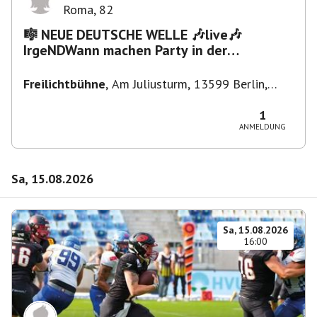
Roma
,
82
🎼 NEUE DEUTSCHE WELLE 🎶live🎶
IrgeNDWann machen Party in der
Freilichtbühne bis "...die Schule🔥"
Freilichtbühne
,
Am Juliusturm, 13599 Berlin,
Deutschland
1
ANMELDUNG
Sa, 15.08.2026
Sa, 15.08.2026
16:00