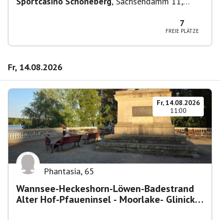
Sportcasino Schöneberg
,
Sachsendamm 11,
10829 Berlin, Deutschland
7
FREIE PLÄTZE
Fr, 14.08.2026
Fr, 14.08.2026
11:00
Phantasia
,
65
Wannsee-Heckeshorn-Löwen-Badestrand
Alter Hof-Pfaueninsel - Moorlake- Glinicker
Brücke-