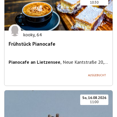
10:30
kooky
,
64
Frühstück Pianocafe
Pianocafe an Lietzensee
,
Neue Kantstraße 20,
14057 Berlin, Deutschland
AUSGEBUCHT
So, 16.08.2026
11:00