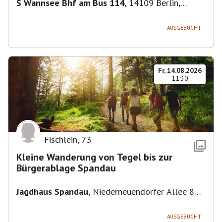
S Wannsee Bhf am Bus 114
,
14109 Berlin,
Deutschland
AUSGEBUCHT
Fr, 14.08.2026
11:30
Fischlein
,
73
Kleine Wanderung von Tegel bis zur
Bürgerablage Spandau
Jagdhaus Spandau
,
Niederneuendorfer Allee 80,
13587 Berlin
AUSGEBUCHT