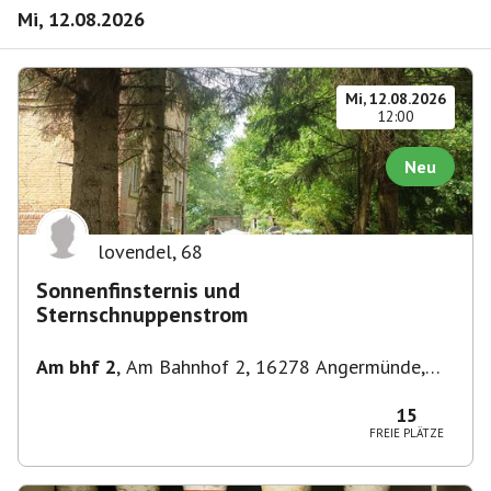
Mi, 12.08.2026
Mi, 12.08.2026
12:00
Neu
lovendel
,
68
Sonnenfinsternis und
Sternschnuppenstrom
Am bhf 2
,
Am Bahnhof 2, 16278 Angermünde,
Deutschland
15
FREIE PLÄTZE