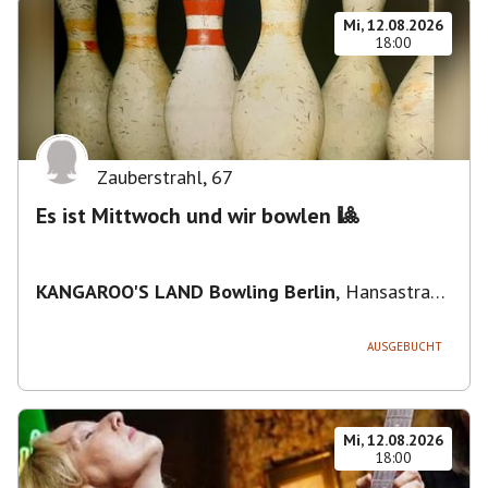
Mi, 12.08.2026
18:00
Zauberstrahl
,
67
Es ist Mittwoch und wir bowlen 🎱
KANGAROO'S LAND Bowling Berlin
,
Hansastraße
236, 13051 Berlin-Bezirk Lichtenberg,
Deutschland
AUSGEBUCHT
Mi, 12.08.2026
18:00