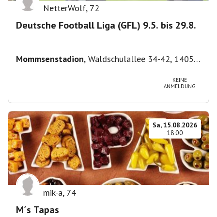
NetterWolf
,
72
Deutsche Football Liga (GFL) 9.5. bis 29.8.
Mommsenstadion
,
Waldschulallee 34-42, 14055
Berlin, Deutschland
KEINE
ANMELDUNG
Sa, 15.08.2026
18:00
mik-a
,
74
M´s Tapas