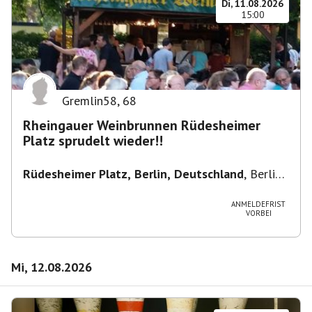
Di, 11.08.2026
15:00
Gremlin58
,
68
Rheingauer Weinbrunnen Rüdesheimer
Platz sprudelt wieder!!
Rüdesheimer Platz, Berlin, Deutschland
,
Berlin-
Wilmersdorf Rüdesheimer Platz
ANMELDEFRIST
VORBEI
Mi, 12.08.2026