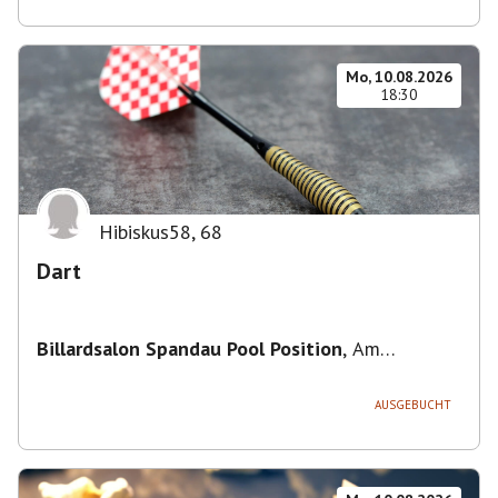
Mo, 10.08.2026
18:30
Hibiskus58
,
68
Dart
Billardsalon Spandau Pool Position
,
Am
Juliusturm 31, 13599 Berlin, Deutschland
AUSGEBUCHT