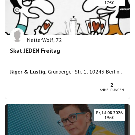
17:30
NetterWolf
,
72
Skat JEDEN Freitag
Jäger & Lustig
,
Grünberger Str. 1, 10243 Berlin-
Bezirk Friedrichshain-Kreuzberg, Deutschland
2
ANMELDUNGEN
Fr, 14.08.2026
19:30