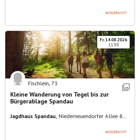
Deutschland
AUSGEBUCHT
Fr, 14.08.2026
11:30
Fischlein
,
73
Kleine Wanderung von Tegel bis zur
Bürgerablage Spandau
Jagdhaus Spandau
,
Niederneuendorfer Allee 80,
13587 Berlin
AUSGEBUCHT