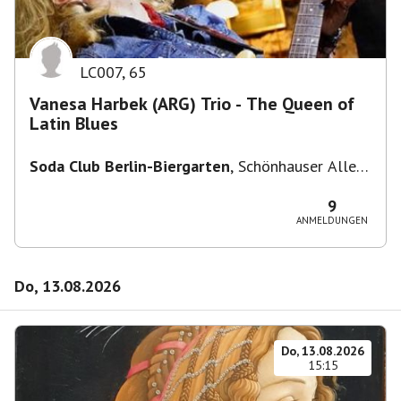
LC007
,
65
Vanesa Harbek (ARG) Trio - The Queen of
Latin Blues
Soda Club Berlin-Biergarten
,
Schönhauser Allee
36, 10435 Berlin, Deutschland
9
ANMELDUNGEN
Do, 13.08.2026
Do, 13.08.2026
15:15