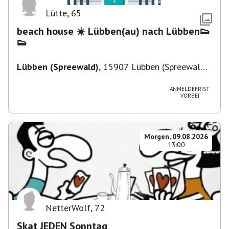
Lütte
,
65
beach house ☀️ Lübben(au) nach Lübben👟
👟
Lübben (Spreewald)
,
15907 Lübben (Spreewald),
Deutschland
ANMELDEFRIST
VORBEI
Morgen, 09.08.2026
13:00
NetterWolf
,
72
Skat JEDEN Sonntag