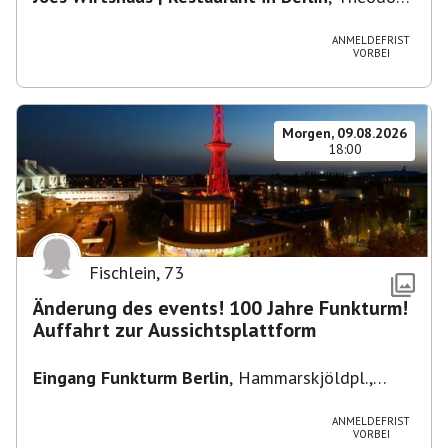
Heuss-Platz 10, 14052 Berlin, U Theodor- Heuss
-Platz
ANMELDEFRIST
VORBEI
Morgen, 09.08.2026
18:00
Fischlein
,
73
Änderung des events! 100 Jahre Funkturm!
Auffahrt zur Aussichtsplattform
Eingang Funkturm Berlin
,
Hammarskjöldpl.,
14055 Berlin, Deutschland
ANMELDEFRIST
VORBEI