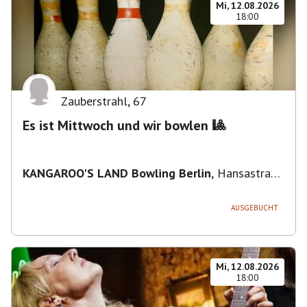
Mi, 12.08.2026
18:00
Zauberstrahl
,
67
Es ist Mittwoch und wir bowlen 🎱
KANGAROO'S LAND Bowling Berlin
,
Hansastraße
236, 13051 Berlin-Bezirk Lichtenberg,
Deutschland
AUSGEBUCHT
Mi, 12.08.2026
18:00