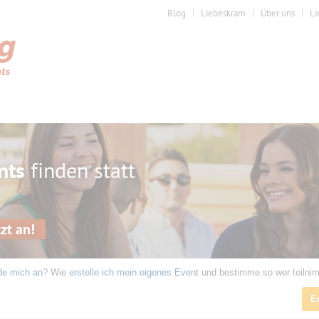
Blog
Liebeskram
Über uns
Li
nts
finden statt
zt an!
de mich an
? Wie
erstelle ich mein eigenes Event
und bestimme so wer teilni
E