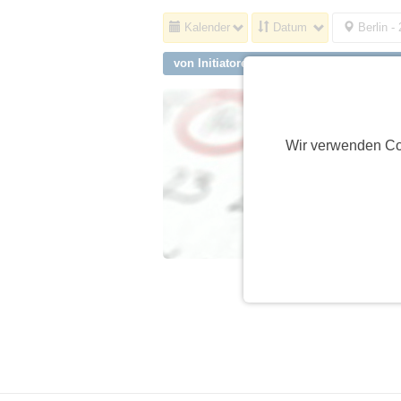
Kalender
Datum
Berlin -
von Initiatoren aus Berlin, Johannisthal
Wir verwenden Co