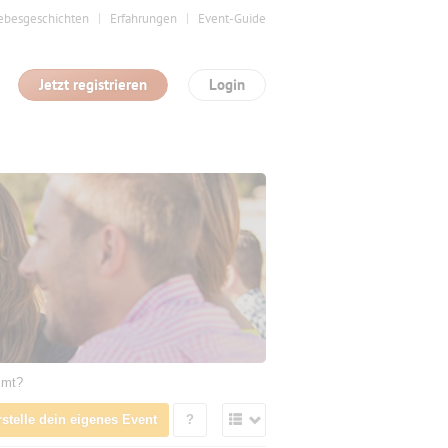
ebesgeschichten
Erfahrungen
Event-Guide
Jetzt registrieren
Login
mmt?
rstelle dein eigenes Event
?