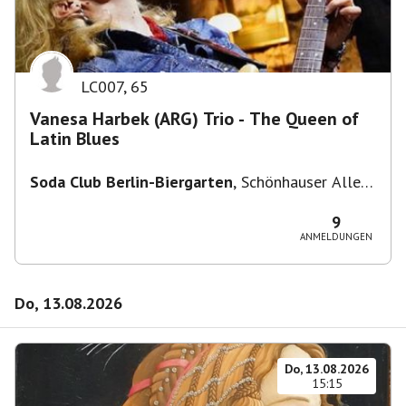
LC007
,
65
Vanesa Harbek (ARG) Trio - The Queen of
Latin Blues
Soda Club Berlin-Biergarten
,
Schönhauser Allee
36, 10435 Berlin, Deutschland
9
ANMELDUNGEN
Do, 13.08.2026
Do, 13.08.2026
15:15