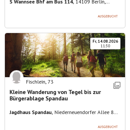
S Wannsee Bhf am Bus 114
,
14109 Berlin,
Deutschland
AUSGEBUCHT
Fr, 14.08.2026
11:30
Fischlein
,
73
Kleine Wanderung von Tegel bis zur
Bürgerablage Spandau
Jagdhaus Spandau
,
Niederneuendorfer Allee 80,
13587 Berlin
AUSGEBUCHT