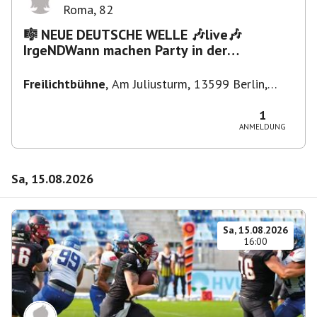
Roma
,
82
🎼 NEUE DEUTSCHE WELLE 🎶live🎶
IrgeNDWann machen Party in der
Freilichtbühne bis "...die Schule🔥"
Freilichtbühne
,
Am Juliusturm, 13599 Berlin,
Deutschland
1
ANMELDUNG
Sa, 15.08.2026
Sa, 15.08.2026
16:00