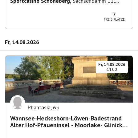
Sportcasino Schöneberg
,
Sachsendamm 11,
10829 Berlin, Deutschland
7
FREIE PLÄTZE
Fr, 14.08.2026
Fr, 14.08.2026
11:00
Phantasia
,
65
Wannsee-Heckeshorn-Löwen-Badestrand
Alter Hof-Pfaueninsel - Moorlake- Glinicker
Brücke-