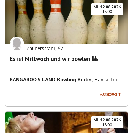
Mi, 12.08.2026
18:00
Zauberstrahl
,
67
Es ist Mittwoch und wir bowlen 🎱
KANGAROO'S LAND Bowling Berlin
,
Hansastraße
236, 13051 Berlin-Bezirk Lichtenberg,
Deutschland
AUSGEBUCHT
Mi, 12.08.2026
18:00