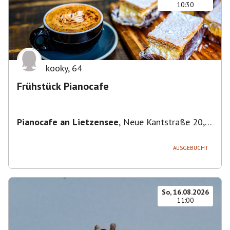
10:30
kooky
,
64
Frühstück Pianocafe
Pianocafe an Lietzensee
,
Neue Kantstraße 20,
14057 Berlin, Deutschland
AUSGEBUCHT
So, 16.08.2026
11:00