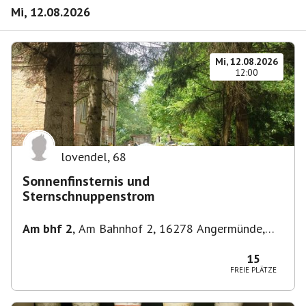
Mi, 12.08.2026
Mi, 12.08.2026
12:00
lovendel
,
68
Sonnenfinsternis und
Sternschnuppenstrom
Am bhf 2
,
Am Bahnhof 2, 16278 Angermünde,
Deutschland
15
FREIE PLÄTZE