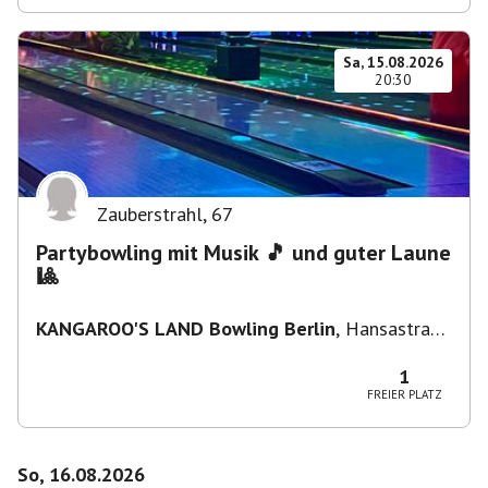
Sa, 15.08.2026
20:30
Zauberstrahl
,
67
Partybowling mit Musik 🎵 und guter Laune
🎱
KANGAROO'S LAND Bowling Berlin
,
Hansastraße
236, 13051 Berlin-Bezirk Lichtenberg,
Deutschland
1
FREIER PLATZ
So, 16.08.2026