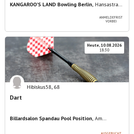
KANGAROO'S LAND Bowling Berlin
,
Hansastraße
236, 13051 Berlin-Bezirk Lichtenberg,
Deutschland
ANMELDEFRIST
VORBEI
Heute, 10.08.2026
18:30
Hibiskus58
,
68
Dart
Billardsalon Spandau Pool Position
,
Am
Juliusturm 31, 13599 Berlin, Deutschland
AUSGEBUCHT