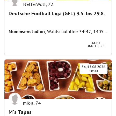
NetterWolf
,
72
Deutsche Football Liga (GFL) 9.5. bis 29.8.
Mommsenstadion
,
Waldschulallee 34-42, 14055
Berlin, Deutschland
KEINE
ANMELDUNG
Sa, 15.08.2026
18:00
mik-a
,
74
M´s Tapas