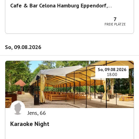
Cafe & Bar Celona Hamburg Eppendorf
,
Lenhartzstraße 1-5, 20249 Hamburg-Nord,
Deutschland
7
FREIE PLÄTZE
So, 09.08.2026
So, 09.08.2026
18:00
Jens
,
66
Karaoke Night