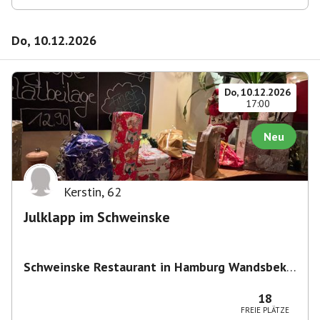
Do, 10.12.2026
Do, 10.12.2026
17:00
Neu
Kerstin
,
62
Julklapp im Schweinske
Schweinske Restaurant in Hamburg Wandsbek -
Schnitzel, Burger & Frühstück
,
Wandsbeker
Marktstraße 149/151, 22041 Hamburg,
18
Deutschland
FREIE PLÄTZE