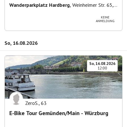
Wanderparkplatz Hardberg
,
Weinheimer Str. 65,
69483 Wald-Michelbach, Deutschland
KEINE
ANMELDUNG
So, 16.08.2026
So, 16.08.2026
12:00
ZeroS.
,
63
E-Bike Tour Gemünden/Main - Würzburg