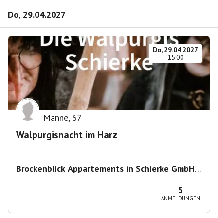
Do, 29.04.2027
Do, 29.04.2027
15:00
Manne
,
67
Walpurgisnacht im Harz
Brockenblick Appartements in Schierke GmbH
& Co. KG
,
Alte Wernigeröder Str. 1, 38879
Wernigerode, Deutschland
5
ANMELDUNGEN