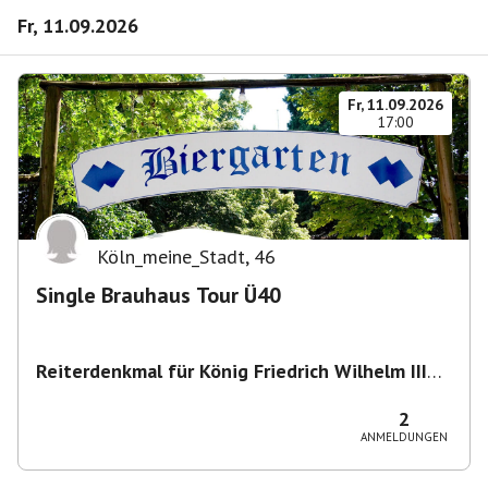
Fr, 11.09.2026
Fr, 11.09.2026
17:00
Köln_meine_Stadt
,
46
Single Brauhaus Tour Ü40
Reiterdenkmal für König Friedrich Wilhelm III
von Preußen
,
Heumarkt 43, 50667 Köln,
Deutschland
2
ANMELDUNGEN