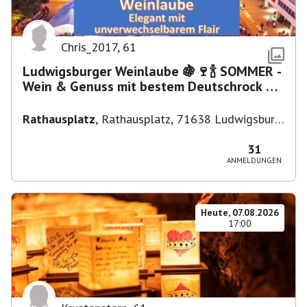
Chris_2017
,
61
Ludwigsburger Weinlaube 🍇🍷🍾 SOMMER -
Wein & Genuss mit bestem Deutschrock 🎼
🎤 🎷 🎸
Rathausplatz
,
Rathausplatz, 71638 Ludwigsburg,
Deutschland
31
ANMELDUNGEN
Heute, 07.08.2026
17:00