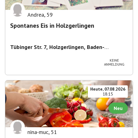
Andrea
,
59
Spontanes Eis in Holzgerlingen
Tübinger Str. 7, Holzgerlingen, Baden-
Württemberg, Deutschland
,
Tübinger Str. 7,
Holzgerlingen, Baden-Württemberg, Deutschland
KEINE
ANMELDUNG
Heute, 07.08.2026
18:15
Neu
nina-muc
,
51