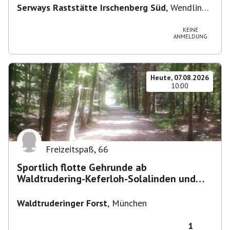
Serways Raststätte Irschenberg Süd
,
Wendling
12, 83737 Irschenberg, Deutschland
KEINE
ANMELDUNG
Heute, 07.08.2026
10:00
Freizeitspaß
,
66
Sportlich flotte Gehrunde ab
Waldtrudering-Keferloh-Solalinden und
zurück
Waldtruderinger Forst
,
München
1