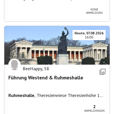
Vaihingen/Enz
KEINE
ANMELDUNG
Heute, 07.08.2026
16:00
BeeHappy
,
58
Führung Westend & Ruhmeshalle
Ruhmeshalle
,
Theresienwiese Theresienhöhe 16,
Theresienhöhe 16, 80339 München, Deutschland
2
ANMELDUNGEN