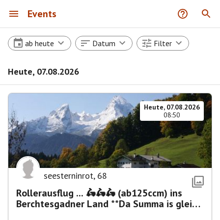
Events
ab heute
Datum
Filter
Heute, 07.08.2026
Heute, 07.08.2026
08:50
seesterninrot
,
68
Rollerausflug ... 🛵🛵🛵 (ab125ccm) ins
Berchtesgadner Land **Da Summa is glei
umma**