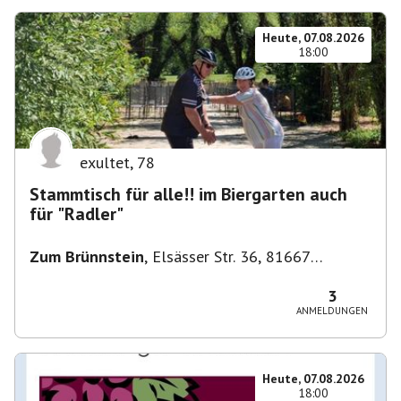
Heute, 07.08.2026
18:00
exultet
,
78
Stammtisch für alle!! im Biergarten auch
für "Radler"
Zum Brünnstein
,
Elsässer Str. 36, 81667
München-Au-Haidhausen, Deutschland
3
ANMELDUNGEN
Heute, 07.08.2026
18:00