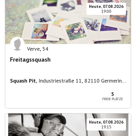
Heute, 07.08.2026
19:00
Verve
,
54
Freitagssquash
Squash Pit
,
Industriestraße 11, 82110 Germering,
Deutschland
5
FREIE PLÄTZE
Heute, 07.08.2026
19:15