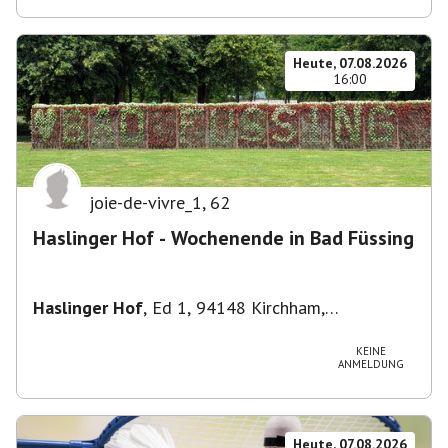
Heute, 07.08.2026
16:00
joie-de-vivre_1
,
62
Haslinger Hof - Wochenende in Bad Füssing
Haslinger Hof
,
Ed 1, 94148 Kirchham,
Deutschland
KEINE
ANMELDUNG
Heute, 07.08.2026