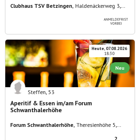
Clubhaus TSV Betzingen
,
Haldenäckerweg 3,
72770 Reutlingen-Betzingen, Deutschland
ANMELDEFRIST
VORBEI
Heute, 07.08.2026
18:30
Neu
Steffen
,
53
Aperitif & Essen im/am Forum
Schwanthalerhöhe
Forum Schwanthalerhöhe
,
Theresienhöhe 5,
80339 München-Schwanthalerhöhe, Deutschland
2