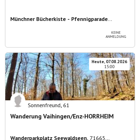
Münchner Bücherkiste - Pfennigparade
ChancenWerk GmbH
,
Hanauer Str. 85A, 80993
München-Moosach, Deutschland
KEINE
ANMELDUNG
Heute, 07.08.2026
15:00
Sonnenfreund
,
61
Wanderung Vaihingen/Enz-HORRHEIM
Wanderparkplatz Seewaldseen
,
71665