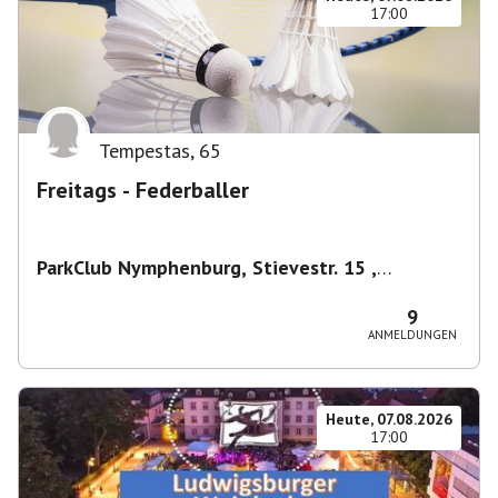
17:00
Tempestas
,
65
Freitags - Federballer
ParkClub Nymphenburg, Stievestr. 15 ,
Nymphenburg
,
München
9
ANMELDUNGEN
Heute, 07.08.2026
17:00