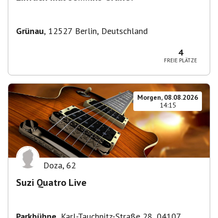
Grünau
,
12527 Berlin, Deutschland
4
FREIE PLÄTZE
Morgen, 08.08.2026
14:15
Doza
,
62
Suzi Quatro Live
Parkbühne
,
Karl-Tauchnitz-Straße 28, 04107