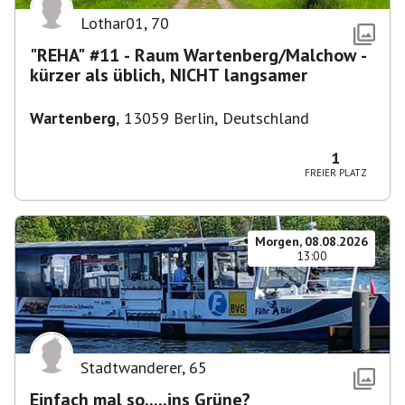
Lothar01
,
70
"REHA" #11 - Raum Wartenberg/Malchow -
kürzer als üblich, NICHT langsamer
Wartenberg
,
13059 Berlin, Deutschland
1
FREIER PLATZ
Morgen, 08.08.2026
13:00
Stadtwanderer
,
65
Einfach mal so.....ins Grüne?