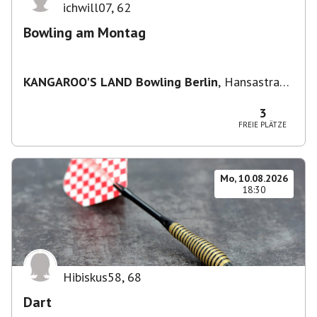
ichwill07
,
62
Bowling am Montag
KANGAROO'S LAND Bowling Berlin
,
Hansastraße
236, 13051 Berlin-Bezirk Lichtenberg,
Deutschland
3
FREIE PLÄTZE
Mo, 10.08.2026
18:30
Hibiskus58
,
68
Dart