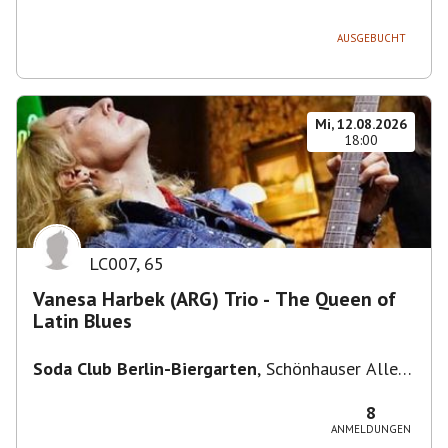
236, 13051 Berlin-Bezirk Lichtenberg,
Deutschland
AUSGEBUCHT
Mi, 12.08.2026
18:00
LC007
,
65
Vanesa Harbek (ARG) Trio - The Queen of
Latin Blues
Soda Club Berlin-Biergarten
,
Schönhauser Allee
36, 10435 Berlin, Deutschland
8
ANMELDUNGEN