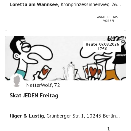
Loretta am Wannsee
,
Kronprinzessinnenweg 260,
14109 Berlin, Deutschland
ANMELDEFRIST
VORBEI
Heute, 07.08.2026
17:30
NetterWolf
,
72
Skat JEDEN Freitag
Jäger & Lustig
,
Grünberger Str. 1, 10243 Berlin-
Bezirk Friedrichshain-Kreuzberg, Deutschland
1