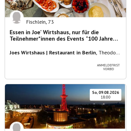
Fischlein
,
73
Essen in Joe' Wirtshaus, nur für die
Teilnehmer*innen des Events "100 Jahre
Funkturm"
Joes Wirtshaus | Restaurant in Berlin
,
Theodor-
Heuss-Platz 10, 14052 Berlin, U Theodor- Heuss
-Platz
ANMELDEFRIST
VORBEI
So, 09.08.2026
18:00