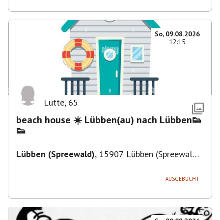
So, 09.08.2026
12:15
Lütte
,
65
beach house ☀️ Lübben(au) nach Lübben👟
👟
Lübben (Spreewald)
,
15907 Lübben (Spreewald),
Deutschland
AUSGEBUCHT