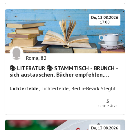
Do, 13.08.2026
17:00
Roma
,
82
📚 LITERATUR 📚 STAMMTISCH - BRUNCH -
sich austauschen, Bücher empfehlen,
Lesen/Vorlesen
Lichterfelde
,
Lichterfelde, Berlin-Bezirk Steglitz-
Zehlendorf, Deutschland
5
FREIE PLÄTZE
Do, 13.08.2026