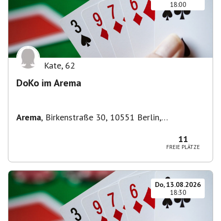
18:00
Kate
,
62
DoKo im Arema
Arema
,
Birkenstraße 30, 10551 Berlin,
Deutschland
11
FREIE PLÄTZE
Do, 13.08.2026
18:30