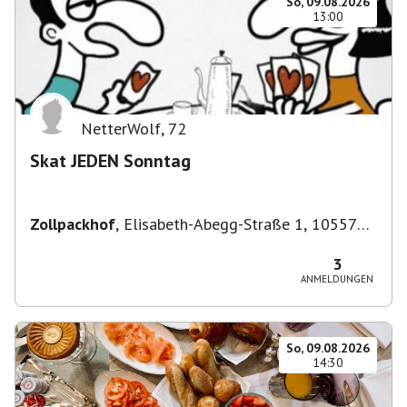
So, 09.08.2026
13:00
NetterWolf
,
72
Skat JEDEN Sonntag
Zollpackhof
,
Elisabeth-Abegg-Straße 1, 10557
Berlin, Deutschland
3
ANMELDUNGEN
So, 09.08.2026
14:30