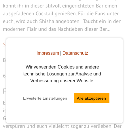
könnt ihr in dieser stilvoll eingerichteten Bar einen
ausgefallenen Cocktail genießen. Für die Fans unter
euch, wird auch Shisha angeboten. Taucht ein in den
modernen Flair und das Nachtleben dieser Bar…
SenSaSion Bar & Restaurant
Impressum
|
Datenschutz
Bethmannstraße 19
Wir verwenden Cookies und andere
technische Lösungen zur Analyse und
60311 Frankfurt am Main
Verbesserung unserer Website.
Fazit: Bars fürs Date in Frankfurt
Erweiterte Einstellungen
Alle akzeptieren
Egal wohin es euch letzten Endes verschlägt, wichtig
ist es locker zu bleiben und einfach ihr selbst zu sein.
Gebt einander die Chance, ein paar Glücksgefühle zu
verspüren und euch vielleicht sogar zu verlieben. Der