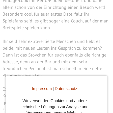
Vintage-Look mit Retro-Möbeln dekoriert und daher
allein schon von der Einrichtung einen Besuch wert!
Besonders cool für euer erstes Date, falls ihr
Spielefans seid: es gibt sogar eine Couch, auf der man
Brettspiele spielen kann.
Ihr seid sehr extrovertierte Menschen und liebt es
beide, mit neuen Leuten ins Gespräch zu kommen?
Dann ist das Stövchen für euch ebenfalls die richtige
Adresse, denn an der Bar und mit dem sehr
freundlichen Personal ist man schnell in eine nette
Plauderei verwickelt!
Es gibt nicht nur Bier, Kaffee und Tee, sondern auch
Impressum
|
Datenschutz
Kuchen und weitere Essensspezialitäten zu einem
Wir verwenden Cookies und andere
guten Preis-Leistungs-Verhältnis. Vorbeischauen lohnt
technische Lösungen zur Analyse und
sich!
Verbesserung unserer Website.