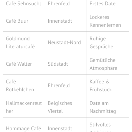
Café Sehnsucht
Ehrenfeld
Erstes Date
Lockeres
Café Buur
Innenstadt
Kennenlernen
Goldmund
Ruhige
Neustadt-Nord
Literaturcafé
Gespräche
Gemütliche
Café Walter
Südstadt
Atmosphäre
Café
Kaffee &
Ehrenfeld
Rotkehlchen
Frühstück
Hallmackenreut
Belgisches
Date am
her
Viertel
Nachmittag
Stilvolles
Hommage Café
Innenstadt