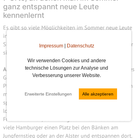
ganz entspannt neue Leute
kennenlernt
Es gibt so viele Möglichkeiten im Sommer neue Leute
in Hamburg kennenzulernen und gemeinsam das
Single-Leben in der Hafenmetropole zu genießen. Hier
Impressum
|
Datenschutz
sind meine Sommer-Highlights:
Wir verwenden Cookies und andere
technische Lösungen zur Analyse und
Am Hafen spazieren & Spaß haben:
Erstmal ein kühles
Verbesserung unserer Website.
Getränk am Kiosk holen und dann ein schönes
Plätzchen am Hamburger Hafen suchen, während man
mit Blick auf die Schiffe bei Sonnenstrahlen entlang
Erweiterte Einstellungen
Alle akzeptieren
spaziert. Gerade an heißen Tagen ist hier richtig viel
los. Wenn mal will, lernt man hier schnell neue
Freunde kennen, denn bei gutem Wetter suchen sich
viele Hamburger einen Platz bei den Bänken am
Jungfernstieg oder an der Alster und entspannen dort.