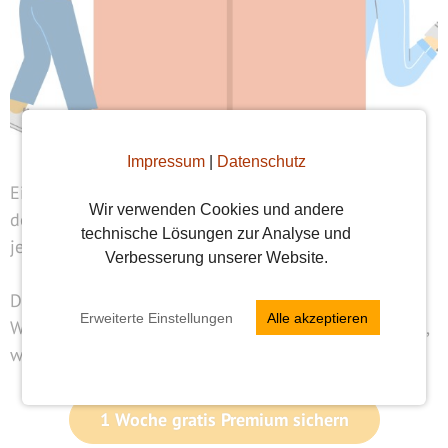
Impressum
|
Datenschutz
Eine persönliche Weiterempfehlung von jemandem,
Wir verwenden Cookies und andere
den man mag und vertraut ist so viel mehr Wert als
technische Lösungen zur Analyse und
jede Werbung.
Verbesserung unserer Website.
Deshalb belohnen wir ab sofort eure
Erweiterte Einstellungen
Alle akzeptieren
Weiterempfehlungen mit einer Woche Premium gratis,
wenn sich eure Freunde bei uns registrieren.
1 Woche gratis Premium sichern