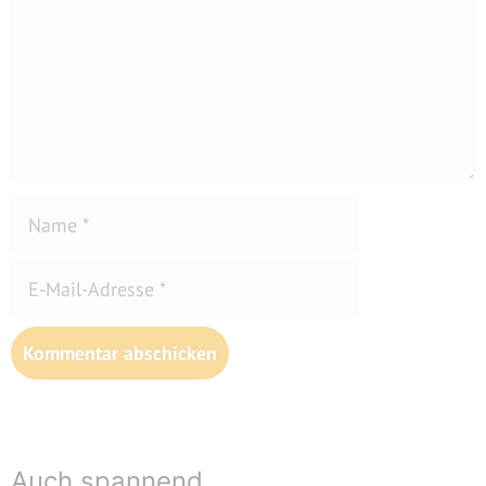
Name
E-
Mail-
Adresse
Website
Auch spannend