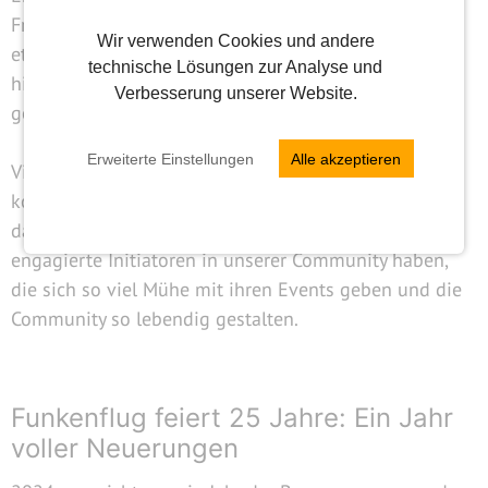
Freundschaften. Auch die Initiatorentreffen waren
Wir verwenden Cookies und andere
etwas ganz Besonderes. Es war toll, die Menschen
technische Lösungen zur Analyse und
hinter den Events persönlich kennenzulernen und
Verbesserung unserer Website.
gemeinsam Ideen für die Zukunft zu entwickeln.
Erweiterte Einstellungen
Alle akzeptieren
Vielen Dank an dieser Stelle für euer ehrliches und
konstruktives Feedback, eure Ideen und das Herzblut,
das ihr in die Events steckt. Wir sind froh, dass wir so
engagierte Initiatoren in unserer Community haben,
die sich so viel Mühe mit ihren Events geben und die
Community so lebendig gestalten.
Funkenflug feiert 25 Jahre: Ein Jahr
voller Neuerungen