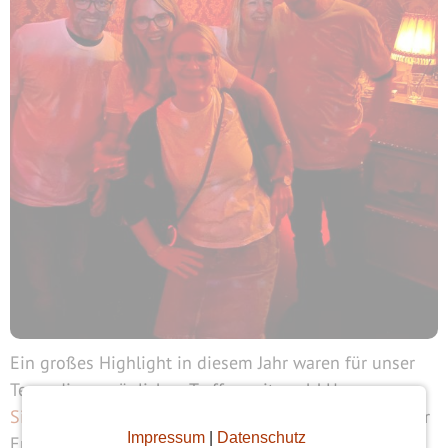
Ein großes Highlight in diesem Jahr waren für unser
Team die persönlichen Treffen mit euch! Unsere
Singlepartys in Hamburg
& München waren ein voller
Impressum
|
Datenschutz
Erfolg – ein Abend voller Lachen, Tanzen und neuer