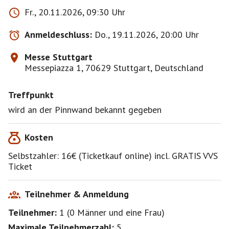
Fr., 20.11.2026, 09:30 Uhr
Text des Veranstalters:
Für Kreative, Handarbeitsfans und KünstlerInnen
Anmeldeschluss:
Do., 19.11.2026, 20:00 Uhr
bietet die Messe für kreatives Gestalten alles, was
das Herz begehrt. Egal, ob es für den Bereich Hobby-
Messe Stuttgart
& Bastelbedarf, Do-it-yourself, Schmuckgestaltung
Messepiazza 1, 70629 Stuttgart, Deutschland
oder Heimdekoration schlägt.
Treffpunkt
https://www.messe-
wird an der Pinnwand bekannt gegeben
stuttgart.de/kreativ/besucher/workshops#/program
manche Workshops können bereits im Voraus gebucht
Kosten
werden
Selbstzahler: 16€ (Ticketkauf online) incl. GRATIS VVS
Ticket
https://www.messe-stuttgart.de/kreativ/tickets-
oeffnungszeiten
am 20. November ist die Messe von 10:00 - 18:00
Teilnehmer & Anmeldung
geöffnet.
Teilnehmer:
1
(
0 Männer
und
eine Frau
)
Wer Lust hat mich am Freitag zu diesem Event zu
Maximale Teilnehmerzahl:
5