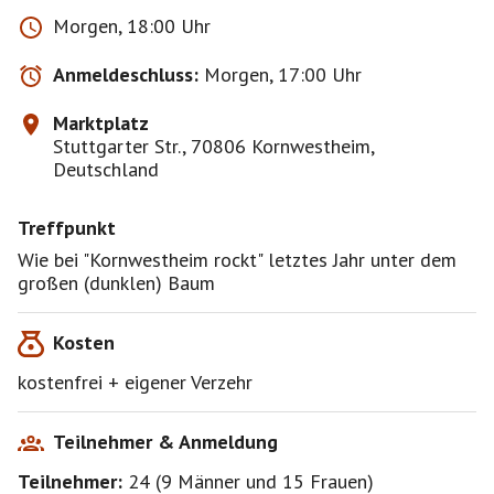
euch.
Morgen, 18:00 Uhr
Ab Sommer 2026 startet in Kornwestheim die neue
Anmeldeschluss:
Morgen, 17:00 Uhr
Reihe „Kornwestheimer Musiknacht Open“ als
Nachfolger von „Kornwestheim rockt“. Die
Marktplatz
kostenfreien Konzerte finden weiterhin dienstags in
Stuttgarter Str., 70806 Kornwestheim,
den Sommerferien auf dem Marktplatz statt. Das
Deutschland
Konzept setzt auf Cover- und Tribute-Bands,
einschließlich eines Schlagerabends.
Treffpunkt
Neues Konzept: Die Reihe wird von neuen
Veranstaltern (Markus Wahsner und Marcel Demirok)
Wie bei "Kornwestheim rockt" letztes Jahr unter dem
übernommen, nachdem die Rechte an „Kornwestheim
großen (dunklen) Baum
rockt“ beim bisherigen Veranstalter blieben.
Programm: Der Fokus liegt auf Livemusik, um den
Kosten
Marktplatz zu beleben.
Tradition: Die Reihe führt die beliebte Sommer-
kostenfrei + eigener Verzehr
Konzerttradition fort.
Teilnehmer & Anmeldung
Teilnehmer:
24
(
9 Männer
und
15 Frauen
)