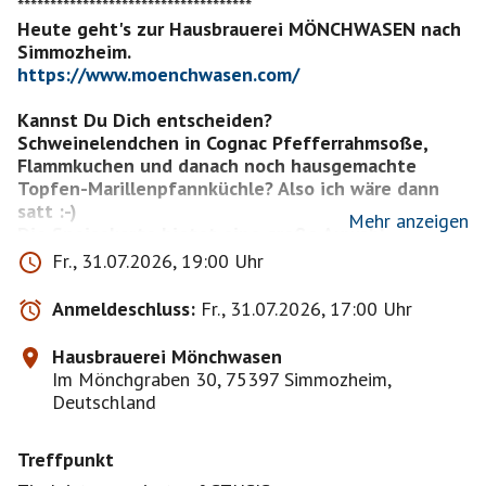
************************************
Heute geht's zur Hausbrauerei MÖNCHWASEN nach
https://www.moenchwasen.com/
Kannst Du Dich entscheiden?
Schweinelendchen in Cognac Pfefferrahmsoße,
Flammkuchen und danach noch hausgemachte
Topfen-Marillenpfannküchle? Also ich wäre dann
satt :-)
Mehr anzeigen
Die Speisekarte bietet eine große Auwahl.
Fr., 31.07.2026, 19:00 Uhr
Wer will diese Entscheidung mit mir teilen? In
netter Gesellschaft macht das viel mehr Spass! Mal
Anmeldeschluss:
Fr., 31.07.2026, 17:00 Uhr
keine Kalorien zählen und einfach nur genießen!
Hausbrauerei Mönchwasen
*******************************************
Im Mönchgraben 30, 75397 Simmozheim,
SPEISEKARTE
Deutschland
Damit Ihr Euch einen Eindruck von dem
Treffpunkt
https://www.moenchwasen.com/speisekarte-to-go/
*******************************************