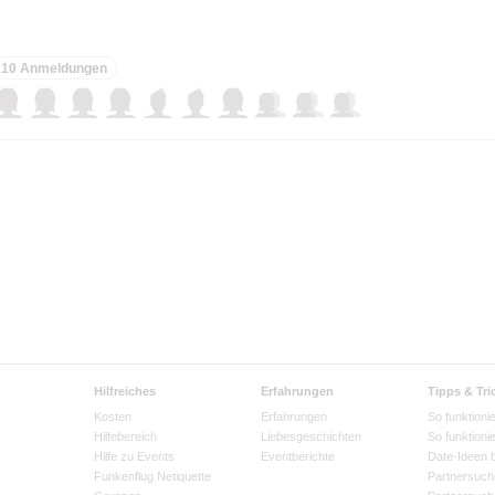
10 Anmeldungen
Hilfreiches
Erfahrungen
Tipps & Tri
Kosten
Erfahrungen
So funktionie
Hilfebereich
Liebesgeschichten
So funktioni
Hilfe zu Events
Eventberichte
Date-Ideen 
Funkenflug Netiquette
Partnersuch