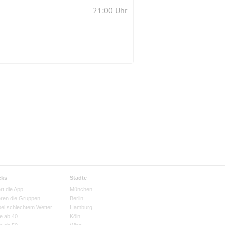
21:00 Uhr
cks
Städte
rt die App
München
eren die Gruppen
Berlin
bei schlechtem Wetter
Hamburg
e ab 40
Köln