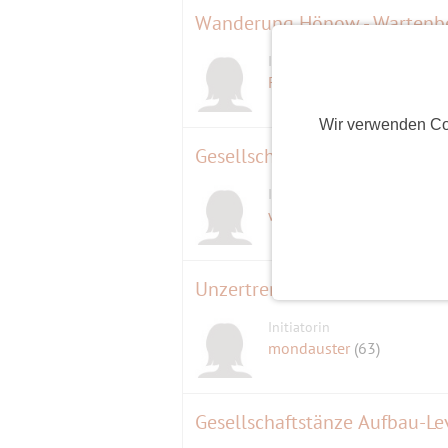
Wanderung Hönow - Wartenb
Initiatorin
Flohline
(63)
Wir verwenden Co
Gesellschaftstänze Mittelstuf
Initiatorin
D
wunderbar1987
(38)
Unzertrennlich. Rahmen und B
Initiatorin
mondauster
(63)
Gesellschaftstänze Aufbau-Le