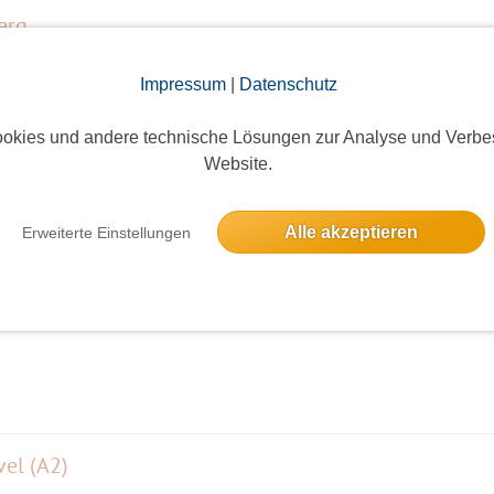
erg
15 Anmeldungen
Impressum
|
Datenschutz
okies und andere technische Lösungen zur Analyse und Verbe
Website.
e
ieses Event hatte keine Anmeldungen
Alle akzeptieren
Erweiterte Einstellungen
ilder der Brücke-Künstler. Mit Führung.
vel (A2)