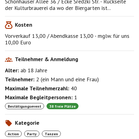
Schönhauser Allee 36 / Ecke Sredzki Str. - Rückseite
Eingang Rückseite (Biergartenseite) und gehen
der Kulturbrauerei da wo der Biergarten ist...
PÜNKTLICH zu 21:00 Uhr rein und lassen uns
überraschen. Alles andere über die Pinnwand.
Kosten
Vorverkauf 13,00 / Abendkasse 13,00 - mglw. für uns
10,00 Euro
Teilnehmer & Anmeldung
Alter:
ab 18
Jahre
Teilnehmer:
2
(
ein Mann
und
eine Frau
)
Maximale Teilnehmerzahl:
40
Maximale Begleitpersonen:
1
Bestätigungsevent
38 freie Plätze
Kategorie
Action
Party
Tanzen