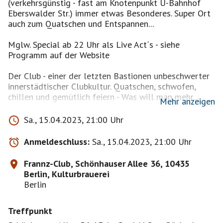
(verkehrsgünstig - fast am Knotenpunkt U-Bahnhof
Eberswalder Str.) immer etwas Besonderes. Super Ort
auch zum Quatschen und Entspannen...
Mglw. Special ab 22 Uhr als Live Act´s - siehe
Programm auf der Website
Der Club - einer der letzten Bastionen unbeschwerter
innerstädtischer Clubkultur. Quatschen, schwofen,
chillen und gemütlich feiern - Was will man mehr...
Mehr anzeigen
Die Party ist immer ein Highlight auch wenn man
Sa., 15.04.2023, 21:00 Uhr
keinen festen Tisch/Sitzplatz hat.
Anmeldeschluss:
Sa., 15.04.2023, 21:00 Uhr
Lasst uns die ersten Gäste der "schönen Party" im
Club sein. Karten kosten an der Abendkasse 13,00
Frannz-Club, Schönhauser Allee 36, 10435
Euro, wenn es der gleiche Chef ist kommen wir
Berlin, Kulturbrauerei
vielleicht wieder für einen 10'ner rein. Ob der
Berlin
Biergarten offen ist weiß ich nicht ab bei schönem
Wetter kann man auch draußen sitzen ...
Treffpunkt
Wir treffen uns 10 Minuten (20:50 Uhr) vorher am