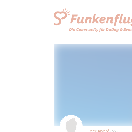
der André
(65)