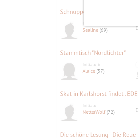
Schnuppersegeln auf der Cla
Initiator
D
Sealine
(69)
Stammtisch "Nordlichter"
Initiatorin
Alaice
(57)
Skat in Karlshorst findet JEDE
Initiator
D
NetterWolf
(72)
Die schöne Lesung - Die Reue