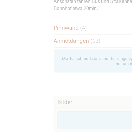
Ansonsten fahren Bus und Straßenbah
Bahnhof etwa 20min.
Pinnwand
(
4
)
Anmeldungen
(12)
Die Teilnehmerliste ist nur für eingel
an, um d
Bilder