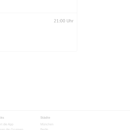
21:00 Uhr
cks
Städte
rt die App
München
eren die Gruppen
Berlin