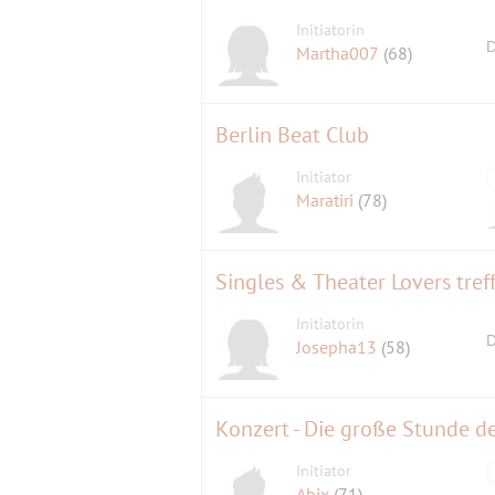
Initiatorin
D
Martha007
(68)
Berlin Beat Club
Initiator
Maratiri
(78)
Singles & Theater Lovers tref
Initiatorin
D
Josepha13
(58)
Konzert - Die große Stunde d
Initiator
Abix
(71)