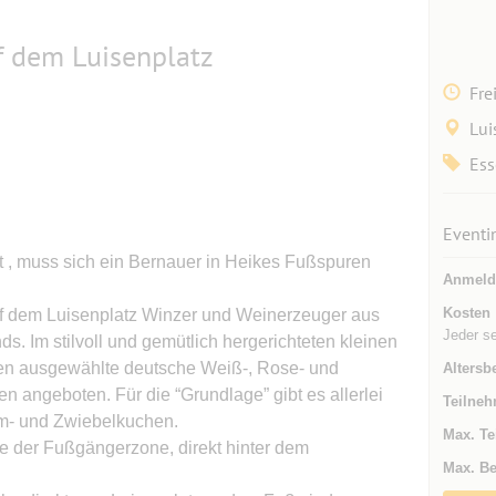
f dem Luisenplatz
Fre
Lui
Ess
Eventi
t , muss sich ein Bernauer in Heikes Fußspuren
Anmeld
Kosten
uf dem Luisenplatz Winzer und Weinerzeuger aus
Jeder s
. Im stilvoll und gemütlich hergerichteten kleinen
en ausgewählte deutsche Weiß-, Rose- und
Altersb
angeboten. Für die “Grundlage” gibt es allerlei
Teilneh
mm- und Zwiebelkuchen.
Max. Te
e der Fußgängerzone, direkt hinter dem
Max. Be