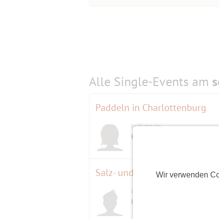
Alle Single-Events am
s
Paddeln in Charlottenburg
Initiatorin
D
Kinota
(70)
Salz- und Solegrotte Steglitz
Wir verwenden Co
Initiator
Gremlin58
(68)