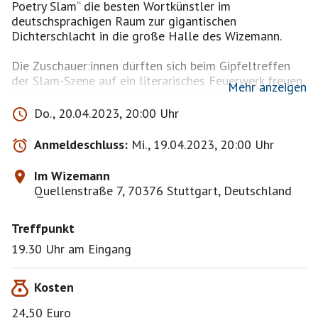
Poetry Slam“ die besten Wortkünstler im
deutschsprachigen Raum zur gigantischen
Dichterschlacht in die große Halle des Wizemann.
Die Zuschauer:innen dürften sich beim Gipfeltreffen
der Slam-Szene auf ein literarisches Feuerwerk freuen,
Mehr anzeigen
das einmal mehr beweist, wie nah, nachhaltig und
pointiert das Wort am Puls der Zeit sein kann. Von
Do., 20.04.2023, 20:00 Uhr
Stand-Up-Reimen bis zur literarischen Comedy, von
Lyrik bis Rap, von Performance-Prosa bis hin zur
Anmeldeschluss:
Mi., 19.04.2023, 20:00 Uhr
klassischen Kurzgeschichte – erlaubt ist, was dem
Auftritt Schliff, Rasanz und literarische Trefferquoten
Im Wizemann
verspricht – Mitten ins Herzen des Publikums. Den/die
Quellenstraße 7, 70376 Stuttgart, Deutschland
Sieger/in des Abends bestimmt wie immer das
Publikum
Treffpunkt
Wie immer laden wir eine Auswahl der
19.30 Uhr am Eingang
wortgewaltigsten und erfolgreichsten Bühnenpoeten
aus der ganzen Republik nach Stuttgart ein, zusätzlich
Kosten
gibt´s Live-Musik im Rahmenprogramm. Das komplette
Lineup wird demnächst hier bekannt gegeben. Mit
24,50 Euro