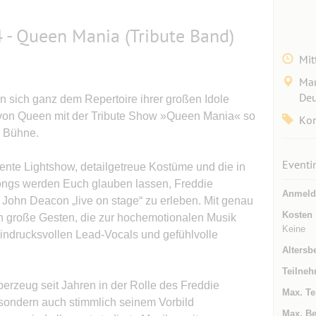
 - Queen Mania (Tribute Band)
Mit
Mar
Deu
en sich ganz dem Repertoire ihrer großen Idole
 von Queen mit der Tribute Show »Queen Mania« so
Kon
e Bühne.
Eventi
ente Lightshow, detailgetreue Kostüme und die in
ongs werden Euch glauben lassen, Freddie
Anmeld
 John Deacon „live on stage“ zu erleben. Mit genau
Kosten
en große Gesten, die zur hochemotionalen Musik
Keine
ndrucksvollen Lead-Vocals und gefühlvolle
Altersb
Teilneh
erzeug seit Jahren in der Rolle des Freddie
Max. Te
 sondern auch stimmlich seinem Vorbild
Max. Be