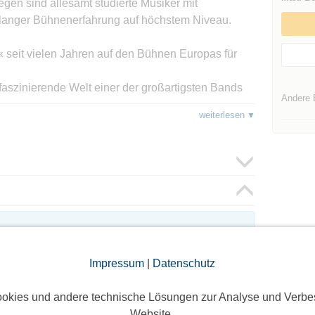
gen sind allesamt studierte Musiker mit
elanger Bühnenerfahrung auf höchstem Niveau.
 seit vielen Jahren auf den Bühnen Europas für
faszinierende Welt einer der großartigsten Bands
Andere 
weiterlesen
O ON!“ interpretieren diese vier Musiker die
e!
oggte Mitglieder sichtbar. Log dich ein oder melde dich
ie Teilnehmer zu sehen!
Impressum
|
Datenschutz
okies und andere technische Lösungen zur Analyse und Verbe
Website.