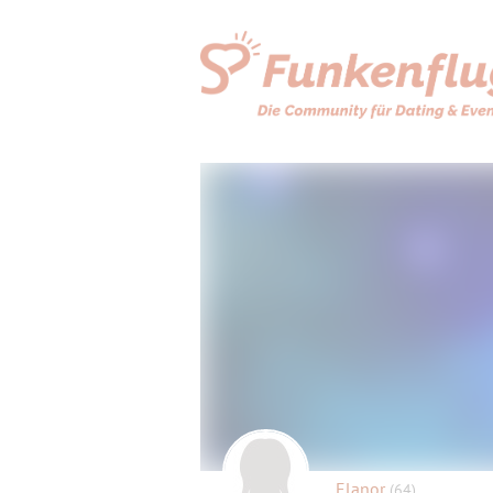
Elanor
(64)