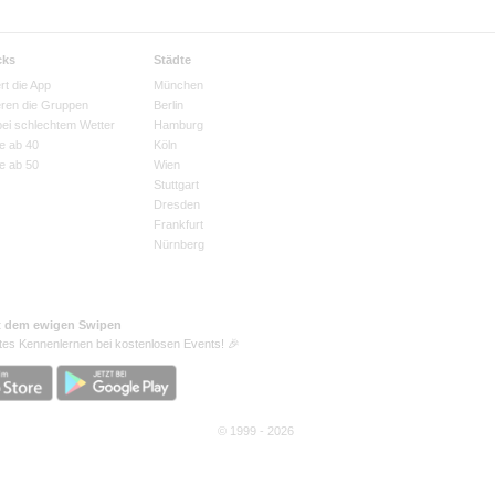
cks
Städte
rt die App
München
eren die Gruppen
Berlin
bei schlechtem Wetter
Hamburg
e ab 40
Köln
e ab 50
Wien
Stuttgart
Dresden
Frankfurt
Nürnberg
t dem ewigen Swipen
tes Kennenlernen bei kostenlosen Events! 🎉
© 1999 - 2026