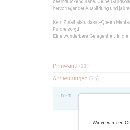
beeindruckend nahe. Seine Bandkolle
hervorragender Ausbildung und jahr
Kein Zufall also, dass »Queen Mania«
Furore sorgt!
Eine wunderbare Gelegenheit, in die 
der Rockgeschichte einzutauchen.
Getreu dem Motto: „THE SHOW MUST G
Songs von Queen nicht – sie leben si
Pinnwand
(
11
)
Anmeldungen
(23)
Die Teilnehmerliste ist nur für eingel
an, um d
Wir verwenden Co