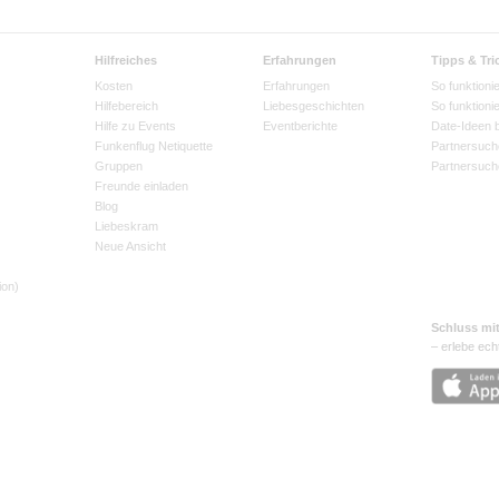
Hilfreiches
Erfahrungen
Tipps & Tri
Kosten
Erfahrungen
So funktionie
Hilfebereich
Liebesgeschichten
So funktioni
Hilfe zu Events
Eventberichte
Date-Ideen 
Funkenflug Netiquette
Partnersuch
Gruppen
Partnersuch
Freunde einladen
Blog
Liebeskram
Neue Ansicht
ion)
Schluss mi
– erlebe ech