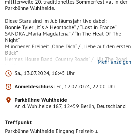
mittlerweile 20. traditionelles Sommerfestival in der
Parkbühne Wuhlheide.
Diese Stars sind im Jubiläumsjahr live dabei:
Bonnie Tyler „It`s A Heartache” / “Lost in France”
SANDRA „Maria Magdalena” / “In The Heat Of The
Night”
Münchener Freiheit „Ohne Dich“ / „Liebe auf den ersten
Blick“
Hermes House Band „Country Roads“ / „Hit The Road
Mehr anzeigen
Jack”
Special Guest: Matthias Reim “Verdammt, ich lieb´
Sa., 13.07.2024, 16:45 Uhr
Dich“ / „Ich hab` geträumt von dir“
Auch in diesem Jahr endet das Festival um kurz vor
Anmeldeschluss:
Fr., 12.07.2024, 22:00 Uhr
23:00 Uhr mit einem großen Höhenfeuerwerk am
Himmel über der Wuhlheide.
Parkbühne Wuhlheide
An d. Wuhlheide 187, 12459 Berlin, Deutschland
Ich komme mit der Tram
Treffpunkt
https://www.etix.com/ticket/v/10789?cobrand=BRF
Parkbühne Wuhlheide Eingang Freizeit-u.