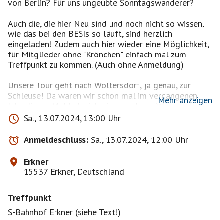
von Berlin? Für uns ungeübte Sonntagswanderer?
Auch die, die hier Neu sind und noch nicht so wissen,
wie das bei den BESIs so läuft, sind herzlich
eingeladen! Zudem auch hier wieder eine Möglichkeit,
für Mitglieder ohne "Krönchen" einfach mal zum
Treffpunkt zu kommen. (Auch ohne Anmeldung)
Unsere Tour geht nach Woltersdorf, ja genau, zur
Schleuse! Da waren wir schon mal im vergangenen
Mehr anzeigen
Jahr, dieses Mal habe ich einen anderen Weg geplant.
Wir starten am Bahnhof Erkner. Damit wir nicht nur
Sa., 13.07.2024, 13:00 Uhr
durch die Stadt laufen, machen wir einen kleinen
Umweg und biegen hinter der Brücke über den
Anmeldeschluss:
Sa., 13.07.2024, 12:00 Uhr
Flakenfließ in den Rathauspark ab. Dort läuft es sich
am Wasser wesentlich entspannter als an der
Erkner
Hauptstraße. Wir kommen aber rechtzeitig zurück auf
15537 Erkner, Deutschland
die Friedrichstraße, um im Eiskaffee Bürgerle die
verlorenen Kalorien wieder aufzufüllen. Für ein Eis aus
Treffpunkt
der Faust sollte die Zeit reichen....
S-Bahnhof Erkner (siehe Text!)
Vorbei an der Genezareth-Kirche (die kann auch