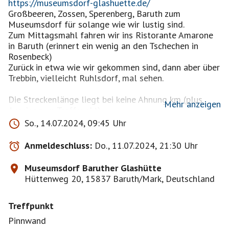
https://museumsdorf-glashuette.de/
Großbeeren, Zossen, Sperenberg, Baruth zum
Museumsdorf für solange wie wir lustig sind.
Zum Mittagsmahl fahren wir ins Ristorante Amarone
in Baruth (erinnert ein wenig an den Tschechen in
Rosenbeck)
Zurück in etwa wie wir gekommen sind, dann aber über
Trebbin, vielleicht Ruhlsdorf, mal sehen.
Die Streckenlänge liegt bei keine Ahnung km (plus
Mehr anzeigen
Anreise zum Treffpunkt).
Soziatour, also ruhig und entspannt. Alle sollen heil
So., 14.07.2024, 09:45 Uhr
und weiterhin im Besitz ihres Führerscheines nach
Hause kommen. Die Gruppe wird auf max. sechs
Anmeldeschluss:
Do., 11.07.2024, 21:30 Uhr
Motorräder (incl. Guide) begrenzt; bringt ein
Teilnehmer eine Begleitung (Sozius, nicht mit eigenem
Museumsdorf Baruther Glashütte
Motorrad) mit, so ist auch diese(r) willkommen.
Hüttenweg 20, 15837 Baruth/Mark, Deutschland
Wir fahren pünktlich um 10.00 Uhr los.
Treffpunkt
Bei Regen und Sturm sage ich die Tour ab.
Jeder Mitfahrer fährt eigenverantwortlich. Alles
Pinnwand