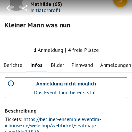
Mathilde
(
65
)
Initiatorprofil
Kleiner Mann was nun
1
Anmeldung
|
4
freie Plätze
Berichte
Infos
Bilder
Pinnwand
Anmeldungen
Anmeldung nicht möglich
Das Event fand bereits statt
Beschreibung
Tickets:
https://berliner-ensemble.eventim-
inhouse.de/webshop/webticket/seatmap?
eventId=13975