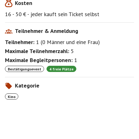
Kosten
Texten von Fallada, die er größtenteils im Gefängnis
und in der Psychiatrie verfasste, wie etwa "Die Kuh,
16 - 50 € - jeder kauft sein Ticket selbst
der Schuh, dann du".
Teilnehmer & Anmeldung
Teilnehmer:
1
(
0 Männer
und
eine Frau
)
Maximale Teilnehmerzahl:
5
Maximale Begleitpersonen:
1
Bestätigungsevent
4 freie Plätze
Kategorie
Kino