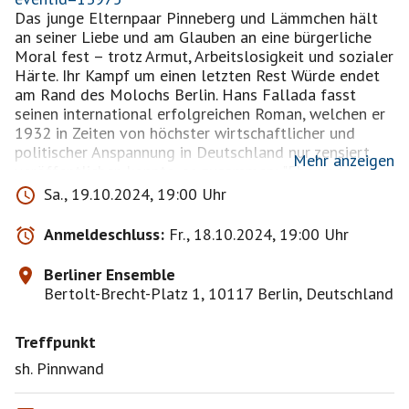
Das junge Elternpaar Pinneberg und Lämmchen hält
an seiner Liebe und am Glauben an eine bürgerliche
Moral fest – trotz Armut, Arbeitslosigkeit und sozialer
Härte. Ihr Kampf um einen letzten Rest Würde endet
am Rand des Molochs Berlin. Hans Fallada fasst
seinen international erfolgreichen Roman, welchen er
1932 in Zeiten von höchster wirtschaftlicher und
politischer Anspannung in Deutschland nur zensiert
Mehr anzeigen
veröffentlichen konnte, so zusammen: "Ehe und Wehe
von Johannes Pinneberg, Angestellter, verliert seine
Sa., 19.10.2024, 19:00 Uhr
Stellung, bekommt eine Stellung, wird endgültig
arbeitslos. Einer von sechs Millionen, ein Garnichts,
Anmeldeschluss:
Fr., 18.10.2024, 19:00 Uhr
und was der Garnichts fühlt, denkt und erlebt." Die
Frage "Was nun?" wurde historisch von der
Berliner Ensemble
Machtergreifung der Nationalsozialisten beantwortet.
Bertolt-Brecht-Platz 1, 10117 Berlin, Deutschland
Die Frage, wie wirkungsvoll individueller
Zusammenhalt in einer Massengesellschaft sein kann,
Treffpunkt
beantwortete Fallada mit einem utopischen Moment.
sh. Pinnwand
Frank Castorf adaptiert die Ursprungsfassung des
Romans und setzt sie in Bezug zu autofiktionalen