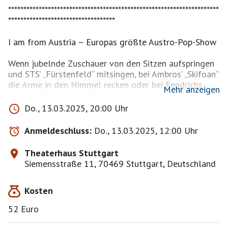
*********************************************************************
***********************************
I am from Austria – Europas größte Austro-Pop-Show
Wenn jubelnde Zuschauer von den Sitzen aufspringen
und STS’ „Fürstenfeld“ mitsingen, bei Ambros’ „Skifoan“
die Arme in den Himmel recken oder bei Fendrichs
Mehr anzeigen
„Macho Macho“ jede Zeile auswendig kennen, dann
sind sie wohl gerade in einem der ausverkauften
Do., 13.03.2025, 20:00 Uhr
Konzerte von „I am from Austria“, der größten Austro-
Pop-Show Europas.
Anmeldeschluss:
Do., 13.03.2025, 12:00 Uhr
In dieser mitreißenden Revue feiert der
Theaterhaus Stuttgart
österreichische Pop sein fulminantes Comeback: als
Siemensstraße 11, 70469 Stuttgart, Deutschland
eine große Party mit einer „Überdosis G’fühl“, das dank
aufwendigster Technik auch in der letzte Reihe noch zu
Kosten
spüren ist. Mit viel Humor, Spielfreude und
Authentizität zünden die Musiker von „I am from
52 Euro
Austria“ ein Hitfeuerwerk auf der Bühne, das 50 Jahre
lang international Geschichte geschrieben hat. Und