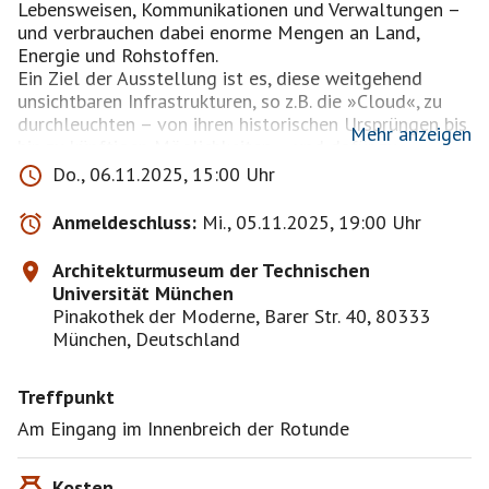
Lebensweisen, Kommunikationen und Verwaltungen –
und verbrauchen dabei enorme Mengen an Land,
Energie und Rohstoffen.
Ein Ziel der Ausstellung ist es, diese weitgehend
unsichtbaren Infrastrukturen, so z.B. die »Cloud«, zu
durchleuchten – von ihren historischen Ursprüngen bis
Mehr anzeigen
hin zu künftigen Möglichkeiten – und dafür zu
plädieren, die Gestaltung und Planung von
Do., 06.11.2025, 15:00 Uhr
Dateninfrastrukturen stärker in das gesellschaftliche
und politische Bewusstsein einzubetten.
Anmeldeschluss:
Mi., 05.11.2025, 19:00 Uhr
Es gilt ein vollumfänglicher Haftungsausschluss, da
Architekturmuseum der Technischen
es sich hier lediglich um einen Vorschlag für ein
Universität München
privates Treffen handelt. Dieser vollumfängliche
Pinakothek der Moderne, Barer Str. 40, 80333
Haftungsausschluss wird mit jeder Anmeldung
München, Deutschland
automatisch akzeptiert.
Treffpunkt
Am Eingang im Innenbreich der Rotunde
Kosten