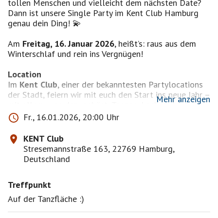
tollen Menschen und vielleicht dem nächsten Date?
Dann ist unsere Single Party im Kent Club Hamburg
genau dein Ding! 💫
Am
Freitag, 16. Januar 2026
, heißt’s: raus aus dem
Winterschlaf und rein ins Vergnügen!
Location
Im
Kent Club
, einer der bekanntesten Partylocations
der Stadt, feiern wir mit euch den Start ins neue Jahr –
Mehr anzeigen
mit allem, was dazugehört: Tanzen, Lachen, Anstoßen,
neue Leute treffen und jede Menge gute Laune. 🥂
Fr., 16.01.2026, 20:00 Uhr
Musik
KENT Club
Für die richtige Stimmung auf unserer Single Party in
Stresemannstraße 163, 22769 Hamburg,
Hamburg sorgt DJ Frank Eichstädt. Mit den besten
Deutschland
Hits der 80er, 90er und von heute bringt er die
Tanzfläche in Bewegung – und macht sofort Lust aufs
Treffpunkt
Tanzen. 💃🕺
Auf der Tanzfläche :)
Flirten & Kennenlernen
Und weil das Kennenlernen auf unserer Single Party in