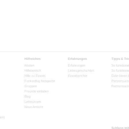
Hilfreiches
Erfahrungen
Tipps & Tri
Kosten
Erfahrungen
So funktionie
Hilfebereich
Liebesgeschichten
So funktioni
Hilfe zu Events
Eventberichte
Date-Ideen 
Funkenflug Netiquette
Partnersuch
Gruppen
Partnersuch
Freunde einladen
Blog
Liebeskram
Neue Ansicht
ion)
Schluss mi