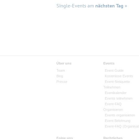
Single-Events am
nächsten Tag
»
Über uns
Events
Team
Event Guide
Blog
Kostenlose Events
Presse
Event-Netiquette
Teilnehmen
Eventkalender
Events teilnehmen
Event-FAQ
Organisieren
Events organisieren
Event Belohnung
Event-FAQ (Organisat
Folge uns
Rechtliches