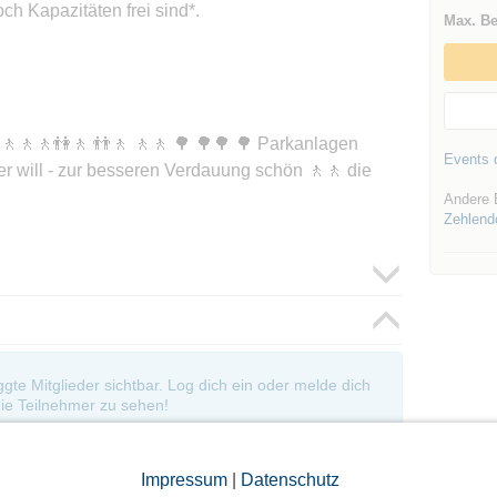
ch Kapazitäten frei sind*.
Max. Be
🚶👫🚶 👬🚶 🚶🚶 🌳 🌳🌳 🌳 Parkanlagen
Events d
er will - zur besseren Verdauung schön 🚶🚶 die
Andere 
Zehlend
oggte Mitglieder sichtbar. Log dich ein oder melde dich
ie Teilnehmer zu sehen!
Impressum
|
Datenschutz