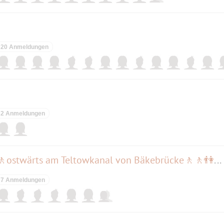
20 Anmeldungen
2 Anmeldungen
🌞🌱 🐰🐇🐰🌱 🌞 WANDERN🚶ostwärts am Teltowkanal von Bäkebrücke🚶🚶👫🚶maximal bis Ufa-Gelände 🐇
7 Anmeldungen