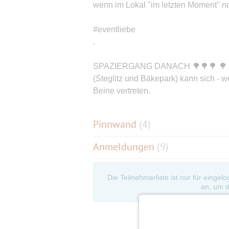
wenn im Lokal "im letzten Moment" no
#eventliebe
.
SPAZIERGANG DANACH 🌳🌳🌳 🌳 🚶
(Steglitz und Bäkepark) kann sich - w
Beine vertreten.
Pinnwand
(
4
)
Anmeldungen
(9)
Die Teilnehmerliste ist nur für eingel
an, um d