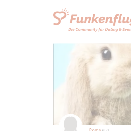
Roma
(82)