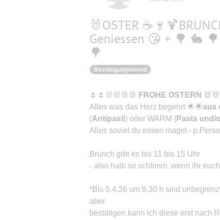
🐰OSTER ☕🍷🍹BRUNCH 
Geniessen 😘 + 🌳 🐇
🌳
Bestätigungsevent
🌷🌷🐰🐰🐰🐰
FROHE OSTERN
🐰🐰
Alles was das Herz begehrt 🌟🌟
aus
(
Antipasti
) oder WARM (
Pasta und/
Alles soviel du essen magst - p.Perso
Brunch gibt es bis 11 bis 15 Uhr
- also halb so schlimm, wenn ihr euch 
*Bis 5.4.26 um 9.30 h sind unbegren
aber
bestätigen kann ich diese erst nach R