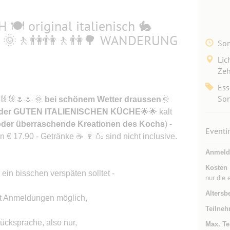
 original italienisch 🐇
 🌳 🌞🚶👫👫🚶👫🌳 WANDERUNG
Son
Lic
Zeh
Ess
Son
🐰🐰🌷🌷 🌞
bei schönem Wetter draussen
🌞
 der GUTEN ITALIENISCHEN KÜCHE
🌟🌟 kalt
oder überraschende Kreationen des Kochs
) -
Eventi
n € 17.90 - Getränke ☕ 🍷 🍶 sind nicht inclusive.
Anmeld
Kosten
ein bisschen verspäten solltet -
nur die 
Altersb
zt Anmeldungen möglich,
Teilneh
ücksprache, also nur,
Max. Te