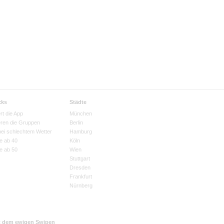
cks
Städte
rt die App
München
eren die Gruppen
Berlin
bei schlechtem Wetter
Hamburg
e ab 40
Köln
e ab 50
Wien
Stuttgart
Dresden
Frankfurt
Nürnberg
t dem ewigen Swipen