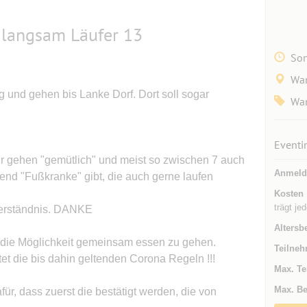
 langsam Läufer 13
Son
Wan
ug und gehen bis Lanke Dorf. Dort soll sogar
Wa
Eventi
r gehen "gemütlich" und meist so zwischen 7 auch
Anmeld
end "Fußkranke" gibt, die auch gerne laufen
Kosten
trägt je
 Verständnis. DANKE
Altersb
 die Möglichkeit gemeinsam essen zu gehen.
Teilneh
tet die bis dahin geltenden Corona Regeln !!!
Max. Te
Max. Be
für, dass zuerst die bestätigt werden, die von