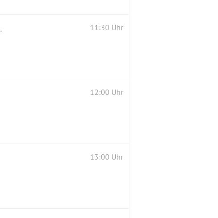
 👫👬🚶m. EINKEHR ☕🍶🍨🍰🍽
11:30 Uhr
12:00 Uhr
13:00 Uhr