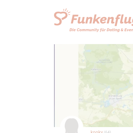
kooky
(64)