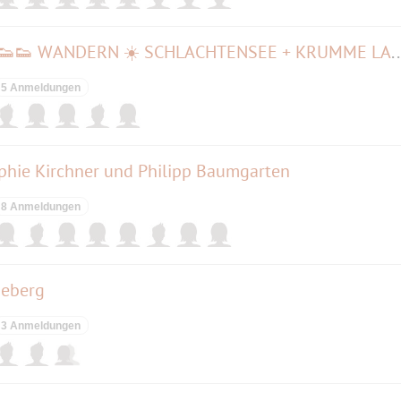
🌞🌱Springtime🌱 in the City 👟👟 WANDERN ☀️ SCHLACHTENSEE + KRUMME LANKE
5 Anmeldungen
ophie Kirchner und Philipp Baumgarten
8 Anmeldungen
neberg
3 Anmeldungen