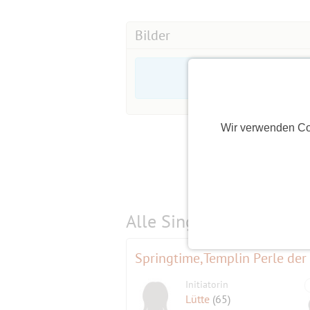
Bilder
Wir verwenden Co
Alle Single-Events am
s
Springtime,Templin Perle de
Initiatorin
Lütte
(65)