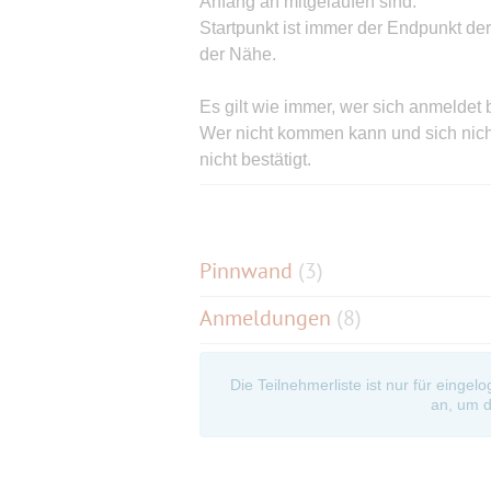
Anfang an mitgelaufen sind.
Startpunkt ist immer der Endpunkt der
der Nähe.
Es gilt wie immer, wer sich anmeldet
Wer nicht kommen kann und sich nicht
nicht bestätigt.
Zur Erklärung da das einigen immer noc
Bestätigungsevent kommt es nicht dar
ist....wer teilnimmt entscheidet nicht 
der/die Initiator/en.
Pinnwand
(
3
)
Anmeldungen
(8)
Wenn euch die Wartezeit auf der Warteli
Plätze) steht es jedem frei sich wied
aber auch gezeigt, dass ein paar Tag
Die Teilnehmerliste ist nur für eingel
Teilnehmer von der Warteliste zum Zu
an, um d