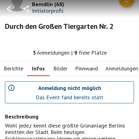
Berndlin
(
68
)
Initiatorprofil
Durch den Großen Tiergarten Nr. 2
3
Anmeldungen
|
9
freie Plätze
Berichte
Infos
Bilder
Pinnwand
Anmeldungen
Anmeldung nicht möglich
Das Event fand bereits statt
Beschreibung
Wohl jede,r kennt diese größte Grünanlage Berlins
inmitten der Stadt. Beim heutigen
Frühlingsspaziergang lernen wir einige weitere