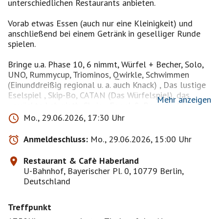
unterschiedlichen Restaurants anbieten.
Vorab etwas Essen (auch nur eine Kleinigkeit) und
anschließend bei einem Getränk in geselliger Runde
spielen.
Bringe u.a. Phase 10, 6 nimmt, Würfel + Becher, Solo,
UNO, Rummycup, Triominos, Qwirkle, Schwimmen
(Einunddreißig regional u. a. auch Knack) , Das lustige
Eselspiel , Skip-Bo, CATAN (Das Würfelspiel), das
Mehr anzeigen
verrückte Labyrinth, Skyjo , Engel & Bengel , 11
nimmt , Ouink und weg oder, oder .... mitbringen.
Mo., 29.06.2026, 17:30 Uhr
Mein Spieleschrank ist gut gefüllt. Ihr dürft auch
Anmeldeschluss:
Mo., 29.06.2026, 15:00 Uhr
Wünsche äußern oder selbst etwas mitbringen. (Skat
und Doppelkopf ausgenommen)
Restaurant & Cafè Haberland
Bitte um eine Notiz auf die Pinnwand, damit ich das
U-Bahnhof, Bayerischer Pl. 0, 10779 Berlin,
Spiel nicht auch einpacke !
Deutschland
Mein Vorschlag ist :
Treffpunkt
Wir bilden 2 Gruppen a 4 Personen, Spiel oder Spieler
können nach Absprache auch gern wechseln.