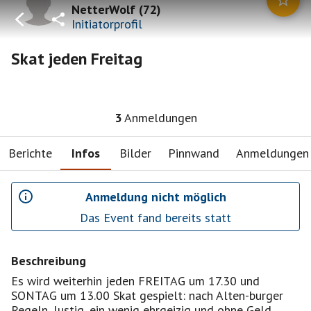
NetterWolf
(
72
)
Initiatorprofil
Skat jeden Freitag
3
Anmeldungen
Berichte
Infos
Bilder
Pinnwand
Anmeldungen
Anmeldung nicht möglich
Das Event fand bereits statt
Beschreibung
Es wird weiterhin jeden FREITAG um 17.30 und
SONTAG um 13.00 Skat gespielt: nach Alten-burger
Regeln, lustig, ein wenig ehrgeizig und ohne Geld .