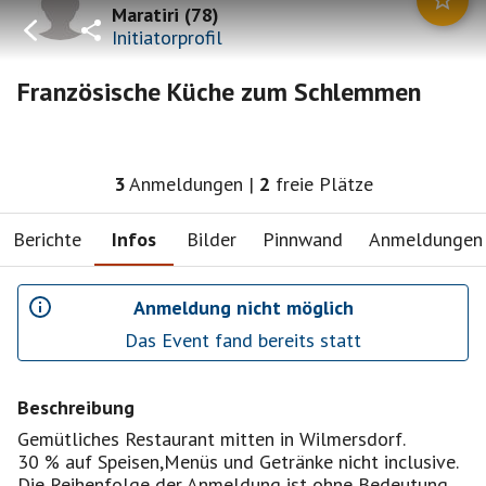
Maratiri
(
78
)
Initiatorprofil
Französische Küche zum Schlemmen
3
Anmeldungen
|
2
freie Plätze
Berichte
Infos
Bilder
Pinnwand
Anmeldungen
Anmeldung nicht möglich
Das Event fand bereits statt
Beschreibung
Gemütliches Restaurant mitten in Wilmersdorf.
30 % auf Speisen,Menüs und Getränke nicht inclusive.
Die Reihenfolge der Anmeldung ist ohne Bedeutung.