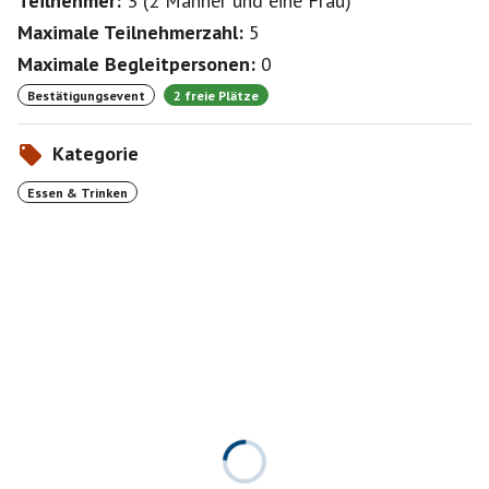
Teilnehmer:
3
(
2 Männer
und
eine Frau
)
Maximale Teilnehmerzahl:
5
Maximale Begleitpersonen:
0
Bestätigungsevent
2 freie Plätze
Kategorie
Essen & Trinken