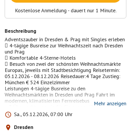
Kostenlose Anmeldung - dauert nur 1 Minute.
Beschreibung
Adventszauber in Dresden & Prag mit Singles erleben
 4-tägige Busreise zur Weihnachtszeit nach Dresden
und Prag
 Komfortable 4-Sterne-Hotels
 Besuch von zwei der schönsten Weihnachtsmärkte
Europas, jeweils mit Stadtbesichtigung Reisetermin:
05.12.2026 - 08.12.2026 Reisedauer:4 Tage Zustieg:
München € 524 Einzelzimmer
Leistungen 4-tägige Busreise zu den
Weihnachtsmärkten in Dresden und Prag Fahrt im
modernen, klimatisierten Fernreisebus
Mehr anzeigen
• 3 Übernachtungen in für Sie ausgewählten 4-Sterne-
Hotels, davon
Sa., 05.12.2026, 07:00 Uhr
- 1 x in Dresden, z. B. Ramada by Wyndham Dresden o.
a.
Dresden