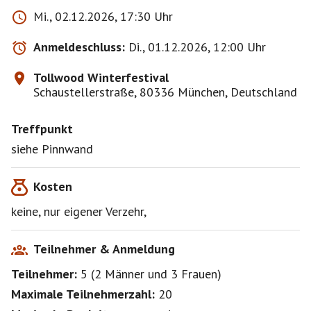
Treffens eine komplette Haftungsfreistellung für alle
Mi., 02.12.2026, 17:30 Uhr
möglichen Sach-, Personen- oder Vermögens-schäden,
die aus der Teilnahme entstehen können. Teilnehmer
Anmeldeschluss:
Di., 01.12.2026, 12:00 Uhr
und Begleitpersonen nehmen auf eigene Gefahr teil .
Diese Haftungsfreistellung wird mit jeder Anmeldung
Tollwood Winterfestival
Schaustellerstraße, 80336 München, Deutschland
Treffpunkt
siehe Pinnwand
Kosten
keine, nur eigener Verzehr,
Teilnehmer & Anmeldung
Teilnehmer:
5
(
2 Männer
und
3 Frauen
)
Maximale Teilnehmerzahl:
20