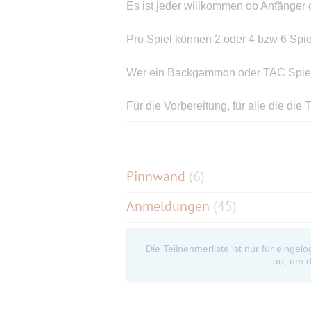
Es ist jeder willkommen ob Anfänger o
Pro Spiel können 2 oder 4 bzw 6 Spie
Wer ein Backgammon oder TAC Spiel m
Für die Vorbereitung, für alle die di
https://www.spielregeln.de/tac.html
Wenn du als Erster über die stattfin
Freising / Erding und auch mal weite
Pinnwand
(
6
)
an:
Anmeldungen
(45)
https://www.muenchnersingles.de/ev
Die Teilnehmerliste ist nur für eingel
#eventliebe
an, um d
Achja, und das Übliche kommt natürli
Haftungsfreistellung:
Dieses von mir angebotene Event dient