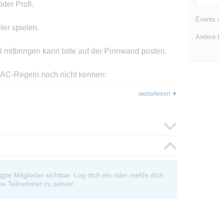
der Profi.
Events d
ler spielen.
Andere 
itbringen kann bitte auf der Pinnwand posten.
e TAC-Regeln noch nicht kennen:
weiterlesen
denden Events in der Gegend von Landshut /
r weg informiert werden möchtest melde dich hier
ent/270236
oggte Mitglieder sichtbar. Log dich ein oder melde dich
ie Teilnehmer zu sehen!
ch auch...
 als Anfrage für ein privates Treffen. Jede