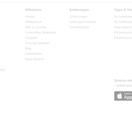
Hilfreiches
Erfahrungen
Tipps & Tri
Kosten
Erfahrungen
So funktionie
Hilfebereich
Liebesgeschichten
So funktioni
Hilfe zu Events
Eventberichte
Date-Ideen 
Funkenflug Netiquette
Partnersuch
Gruppen
Partnersuch
Freunde einladen
Blog
Liebeskram
Neue Ansicht
ion)
Schluss mi
– erlebe ech