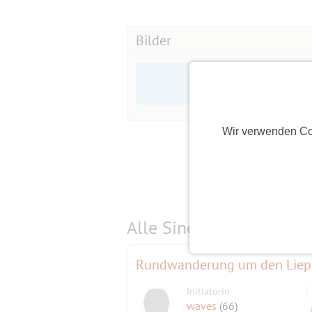
Anmeldung beinhaltet gegenüber mir a
Haftungsfreistellung für alle möglic
Bilder
aus der Teilnahme entstehen können. 
Anmeldung zum Event anerkannt und
Wir verwenden Co
Alle Single-Events am
s
Rundwanderung um den Liep
Initiatorin
waves
(66)