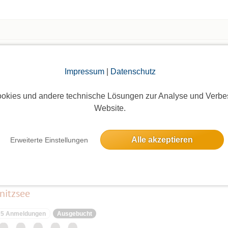
ls Organisator des Treffens eine komplette
hen Sach-, Personen- oder Vermögens-schäden, die
Diese Haftungsfreistellung wird mit jeder
 wirksam.
Die Bildergalerien sind nur für eingeloggte Mitglieder sichtbar.
Impressum
|
Datenschutz
okies und andere technische Lösungen zur Analyse und Verbe
Website.
Alle akzeptieren
Erweiterte Einstellungen
elben Tag
nitzsee
5 Anmeldungen
Ausgebucht