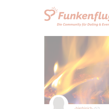
-hierbinich-
(57)