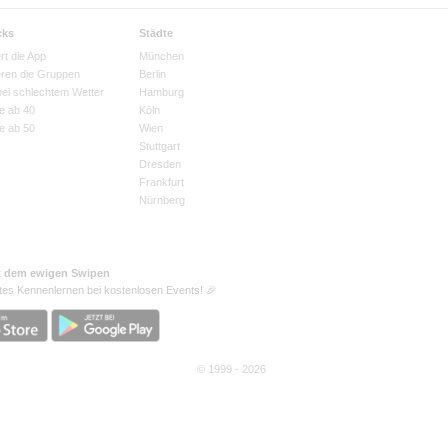
cks
Städte
rt die App
München
eren die Gruppen
Berlin
bei schlechtem Wetter
Hamburg
e ab 40
Köln
e ab 50
Wien
Stuttgart
Dresden
Frankfurt
Nürnberg
t dem ewigen Swipen
tes Kennenlernen bei kostenlosen Events! 🎉
© 1999 - 2026