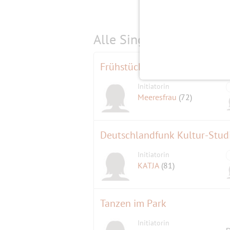
Alle Single-Events am
s
Frühstück am Donnerstag in 
Initiatorin
Meeresfrau
(72)
Deutschlandfunk Kultur-Stud
Initiatorin
KATJA
(81)
Tanzen im Park
Initiatorin