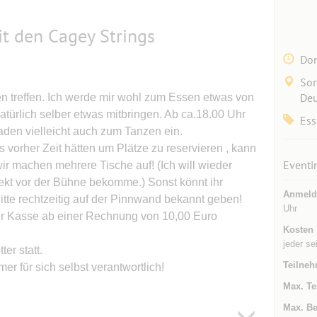
t den Cagey Strings
Don
Son
Deu
en treffen. Ich werde mir wohl zum Essen etwas von
natürlich selber etwas mitbringen. Ab ca.18.00 Uhr
Ess
aden vielleicht auch zum Tanzen ein.
 vorher Zeit hätten um Plätze zu reservieren , kann
Eventi
ir machen mehrere Tische auf! (Ich will wieder
rekt vor der Bühne bekomme.) Sonst könnt ihr
Anmeld
tte rechtzeitig auf der Pinnwand bekannt geben!
Uhr
er Kasse ab einer Rechnung von 10,00 Euro
Kosten
jeder se
er statt.
Teilneh
mer für sich selbst verantwortlich!
Max. Te
Max. Be