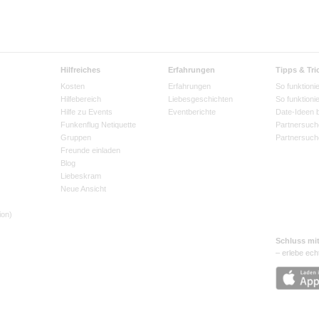
Hilfreiches
Erfahrungen
Tipps & Tri
Kosten
Erfahrungen
So funktionie
Hilfebereich
Liebesgeschichten
So funktioni
Hilfe zu Events
Eventberichte
Date-Ideen 
Funkenflug Netiquette
Partnersuch
Gruppen
Partnersuch
Freunde einladen
Blog
Liebeskram
Neue Ansicht
ion)
Schluss mi
– erlebe ech