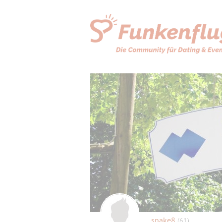
snake8
(61)