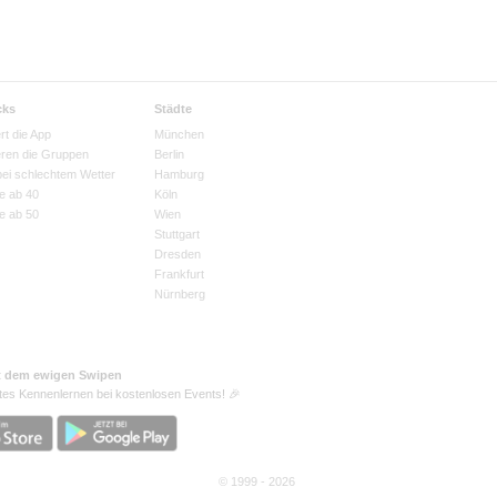
cks
Städte
rt die App
München
eren die Gruppen
Berlin
bei schlechtem Wetter
Hamburg
e ab 40
Köln
e ab 50
Wien
Stuttgart
Dresden
Frankfurt
Nürnberg
t dem ewigen Swipen
tes Kennenlernen bei kostenlosen Events! 🎉
© 1999 - 2026