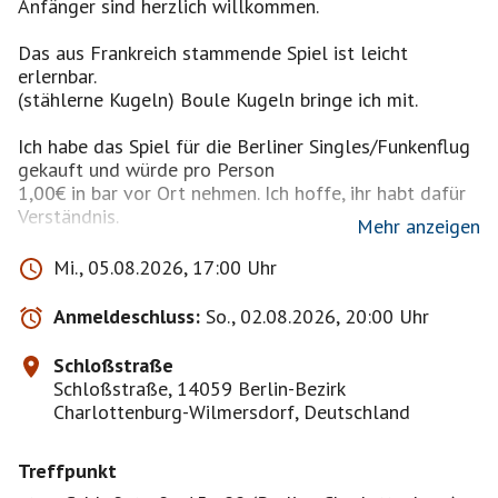
Anfänger sind herzlich willkommen.
Das aus Frankreich stammende Spiel ist leicht
erlernbar.
(stählerne Kugeln) Boule Kugeln bringe ich mit.
Ich habe das Spiel für die Berliner Singles/Funkenflug
gekauft und würde pro Person
1,00€ in bar vor Ort nehmen. Ich hoffe, ihr habt dafür
Verständnis.
Mehr anzeigen
17.00 Uhr Boule / ab ca. 18.30 Uhr
Mi., 05.08.2026, 17:00 Uhr
Restaurant Trattoria Toscana
Schloßstraße 45, 14059 Berlin
Anmeldeschluss:
So., 02.08.2026, 20:00 Uhr
Wer nicht mit ins Restaurant möchte, unbedingt bei
Schloßstraße
mir bis 1 Tag vorher absagen !!!
Schloßstraße, 14059 Berlin-Bezirk
Charlottenburg-Wilmersdorf, Deutschland
Bringt euch bitte eventuell was zu trinken und ein
Tuch für die Hände mit !
Treffpunkt
Bei Regenwetter oder extremer Hitze sage ich das