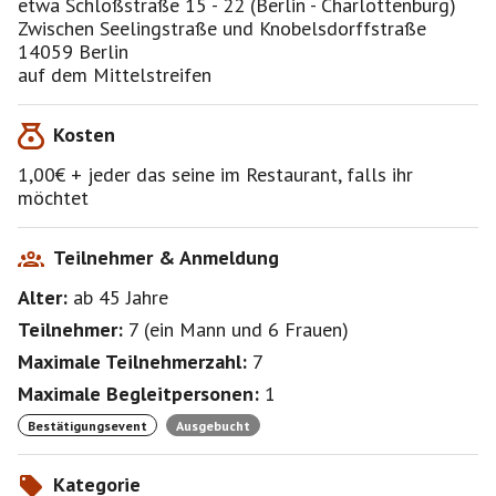
etwa Schloßstraße 15 - 22 (Berlin - Charlottenburg)
Event ab bzw. verschiebe es , also bitte nochmal am
Zwischen Seelingstraße und Knobelsdorffstraße
Tag des Events (ab ca.15.00 Uhr) rein schauen.
14059 Berlin
auf dem Mittelstreifen
Boule (speziell Pétanque) wird meist in 2 Teams
(Doublette/Triplette) gespielt. Ziel ist es,
Kosten
Metallkugeln näher an eine kleine Zielkugel
(„Schweinchen“) zu werfen als der Gegner. Pro
1,00€ + jeder das seine im Restaurant, falls ihr
Aufnahme erhält das beste Team Punkte für jede
möchtet
Kugel, die näher liegt als die beste des Gegners. Das
Spiel endet, wenn ein Team 13 Punkte erreicht hat.
Teilnehmer & Anmeldung
Alter:
ab 45
Jahre
Teilnehmer:
7
(
ein Mann
und
6 Frauen
)
Maximale Teilnehmerzahl:
7
Maximale Begleitpersonen:
1
Bestätigungsevent
Ausgebucht
Kategorie