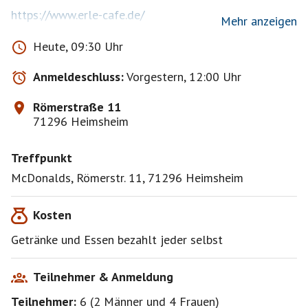
https://www.erle-cafe.de/
Mehr anzeigen
zu einer kleinen Stärkung und Gelegenheit zum
Heute, 09:30 Uhr
"Mitbringsel-Einkauf".
Anmeldeschluss:
Vorgestern, 12:00 Uhr
Gegen 14 Uhr geht`s weiter nach Baiersbronn-Tonbach.
Wir "latschen" ca.30 Minuten ganz entspannt zur
Römerstraße 11
Wanderhütte Sattelei :
71296 Heimsheim
https://www.bareiss.com/wanderhuette-sattelei.html
Treffpunkt
zur Einkehr & zum Plauschen.
McDonalds, Römerstr. 11, 71296 Heimsheim
https://maps.app.goo.gl/yaaht9et42HrjhSK8
Kosten
https://goo.gl/maps/8utraAJDUbjDkN9FA
Getränke und Essen bezahlt jeder selbst
Am Spätnachmittag, gegen 16.30 Uhr "latschen" wir
zum Parkplatz zurück :))
Teilnehmer & Anmeldung
Die dortige Abfahrt ist INDIVIDUELL jeder / jedem
Teilnehmer:
6
(
2 Männer
und
4 Frauen
)
selbst überlassen !!