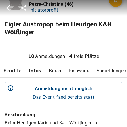
Petra-Christina
(
46
)
Initiatorprofil
Cigler Austropop beim Heurigen K&K
Wölflinger
10
Anmeldungen
|
4
freie Plätze
Berichte
Infos
Bilder
Pinnwand
Anmeldungen
Anmeldung nicht möglich
Das Event fand bereits statt
Beschreibung
Beim Heurigen Karin und Karl Wölflinger in