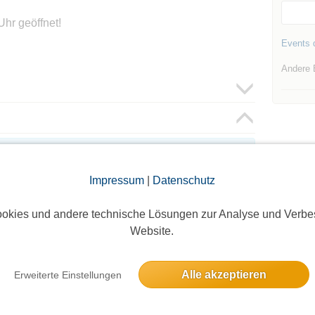
Uhr geöffnet!
Events d
Andere 
oggte Mitglieder sichtbar. Log dich ein oder melde dich
ie Teilnehmer zu sehen!
Impressum
|
Datenschutz
okies und andere technische Lösungen zur Analyse und Verbe
Website.
Alle akzeptieren
Erweiterte Einstellungen
Die Bildergalerien sind nur für eingeloggte Mitglieder sichtbar.