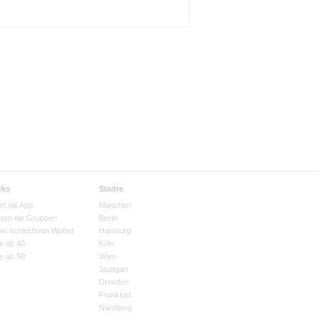
cks
Städte
rt die App
München
eren die Gruppen
Berlin
bei schlechtem Wetter
Hamburg
e ab 40
Köln
e ab 50
Wien
Stuttgart
Dresden
Frankfurt
Nürnberg