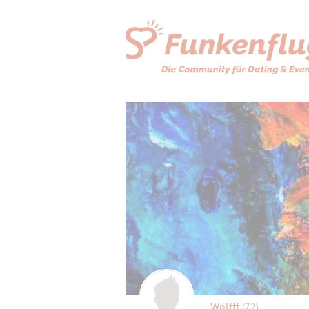
Wolfff
(72)