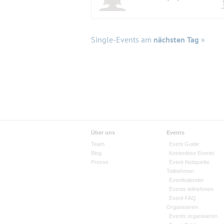
Single-Events am
nächsten Tag
»
Über uns
Events
Team
Event Guide
Blog
Kostenlose Events
Presse
Event-Netiquette
Teilnehmen
Eventkalender
Events teilnehmen
Event-FAQ
Organisieren
Events organisieren