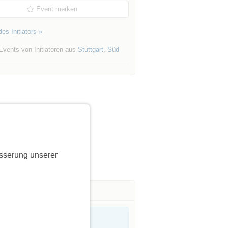
Event merken
es Initiators »
Events von Initiatoren aus
Stuttgart
,
Süd
sserung unserer