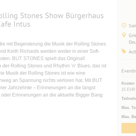
olling Stones Show Bürgerhaus
Cafe Intus
Sam
Gri
Deu
e mit Begeisterung die Musik der Rolling Stones
nd Keith Richards werden weder in einer Soft-
Act
boten. BUT STONES spielt das Original!
 der Rolling Stones und Rhythm ’n‘ Blues, das ist
Eventi
e Musik der Rolling Stones ist wie eine
inweg an Spannung nichts verloren hat. Mit BUT
Kosten
ier Jahrzehnte – Erinnerungen an die längst
15 EUR
 oder Erinnerungen an die aktuelle Bigger Bang
Teilneh
Max. Te
Max. Be