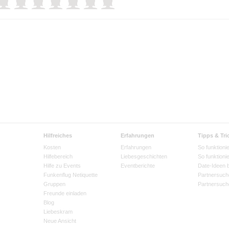
Hilfreiches
Erfahrungen
Tipps & Tri
Kosten
Erfahrungen
So funktionie
Hilfebereich
Liebesgeschichten
So funktioni
Hilfe zu Events
Eventberichte
Date-Ideen 
Funkenflug Netiquette
Partnersuch
Gruppen
Partnersuch
Freunde einladen
Blog
Liebeskram
Neue Ansicht