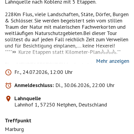
Lahnquelle nach Koblenz mit 5 Etappen.
228Km Flus, viele Landschaften, Stäte, Dörfer, Burgen
& Schlösser. Sie werden begeistert sein vom stillen
Traum der Natur mit malerischen Fachwerkorten und
weitläufigen Naturschutzgebieten.Bei dieser Tour
solltest du auf jeden Fall reichlich Zeit zum Verweilen
und für Besichtigung einplanen,.... keine Hexerei!
""""⏩ Kurze Etappen statt Kilometer-Plan🚴🚴🚴.""
Mehr anzeigen
Eine MEHRTAGESTOUREN bedeutet jeden Tag eine
lange Strecke zu fahren mit dem Rad im Quartier
Fr., 24.07.2026, 12:00 Uhr
zum Quartier. Ohne Gepäcktransport!
Anmeldeschluss:
Di., 30.06.2026, 22:00 Uhr
Die Anreise ist per Bahn möglich, falls Autos
vorhanden, auch das.
Lahnquelle
Lahnhof 1, 57250 Netphen, Deutschland
"Jeder Teilnehmer fährt auf eigene Gefahr. Eine
Haftung ist ausgeschlossen".
Treffpunkt
Marburg