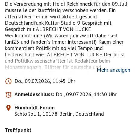
Die Verabredung mit Heidi Reichinneck für den 09. Juli
musste leider kurzfristig verschoben werden. Ein
alternativer Termin wird aktuell gesucht
Deutschlandfunk Kultur-Studio 9 Gespräch mit
Gespräch mit ALBRECHT VON LUCKE
Wer kommt mit? (Wir waren ja inzw.oft dabei-seit
Juni23-und fanden´s immer interessant!) Kaum einer
kommentiert Politik mit so viel Tempo und
Leidenschaft wie . ALBRECHT VON LUCKE Der Jurist
und Politikwissenschaftler ist Redakteur beim
Monatsmagazin „Blätter für deutsche und
Mehr anzeigen
internationale Politik“ und tritt regelmäßig mit seinem
Analysen im Fernsehen und Radio auf. Darunter auch
Do., 09.07.2026, 11:45 Uhr
bei „Studio 9 – Der Tag mit…“. Und weil die Hörer
schon mehrfach gefordert haben: „Mehr Lucke wagen“,
Anmeldeschluss:
Do., 09.07.2026, 11:30 Uhr
ist AvL, wie er auch genannt, erneut zu Gast im
Humboldt Forum.!!!!
Humboldt Forum
---------------------------------------------------------------------
Schloßpl. 1, 10178 Berlin, Deutschland
-----------
Treffpunkt
Bitte hier nur mit einem realistischen Profilbild