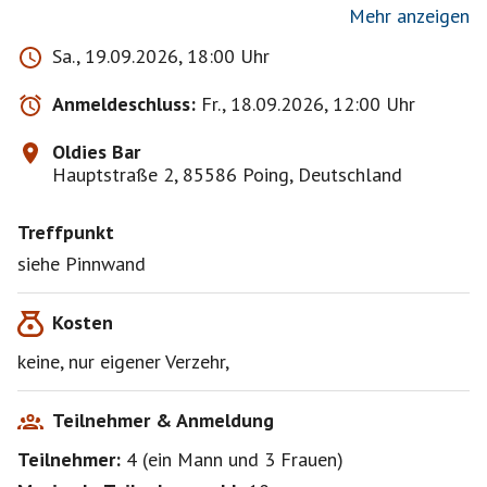
Mehr anzeigen
Sa., 19.09.2026, 18:00 Uhr
Hinweis:
Haftungsfreistellung: Dieses hier vorgeschlagene
Anmeldeschluss:
Fr., 18.09.2026, 12:00 Uhr
Event dient als Anfrage für ein privates Treffen. Jede
Anmeldung beinhaltet gegenüber mir als Initiator des
Oldies Bar
Treffens eine komplette Haftungsfreistellung für alle
Hauptstraße 2, 85586 Poing, Deutschland
möglichen Sach-, Personen- oder Vermögens-schäden,
die aus der Teilnahme entstehen können. Teilnehmer
Treffpunkt
und Begleitpersonen nehmen auf eigene Gefahr teil
und berücksichtigen während der Teilnahme alle
siehe Pinnwand
aktuellen Vorschriften des Gesundheitsministeriums
zum Thema "Infektionsschutzgesetz". Diese
Kosten
Haftungsfreistellung wird mit jeder Anmeldung zum
keine, nur eigener Verzehr,
Teilnehmer & Anmeldung
Teilnehmer:
4
(
ein Mann
und
3 Frauen
)