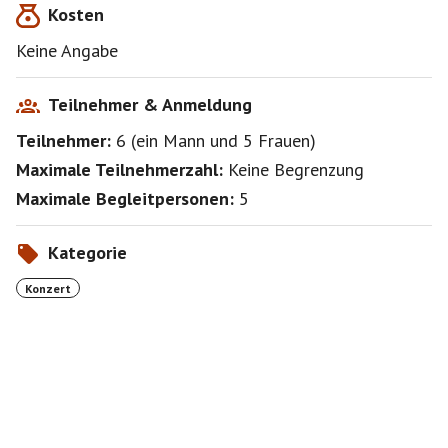
Kosten
Sound aus fetten Gitarrenriffs, messerscharfen Soli,
treibenden Grooves und dem unverwechselbaren
Keine Angabe
Klang der Hammond mit mehrstimmigem Gesang, der
an allen Ecken massiv vorantreibt und gnadenlose
Power besitzt.
Teilnehmer & Anmeldung
Teilnehmer:
6
(
ein Mann
und
5 Frauen
)
https://www.reload-music.de/index.php/hauptnews
Maximale Teilnehmerzahl:
Keine Begrenzung
Maximale Begleitpersonen:
5
Kategorie
Konzert