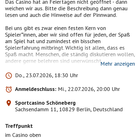
Das Casino hat an Feiertagen nicht geöffnet - dann
weichen wir aus. Bitte die Beschreibung dann genau
lesen und auch die Hinweise auf der Pinnwand.
Bei uns gibt es zwar einen festen Kern von
Spieler*innen, aber wir sind offen für jeden, der Spaß
am Spiel hat und zumindest ein bisschen
Spielerfahrung mitbringt. Wichtig ist allen, dass es
Spaß macht. Menschen, die ständig diskutieren wollen,
andere gerne belehren sind unerwünscht.
Mehr anzeigen
Ich bestätige immer so, dass wir vollständige Runden
Do., 23.07.2026, 18:30 Uhr
werden, ggf. bleibt der eine oder die andere noch auf
der Warteliste.
Anmeldeschluss:
Mi., 22.07.2026, 20:00 Uhr
Ihr könnt euch aber gerne noch anmelden und
bekommt dann eine Nachricht, dass ich noch ein wenig
Sportcasino Schöneberg
mit den Anmeldungen "jonglieren" muss.
Sachsendamm 11, 10829 Berlin, Deutschland
Wenn wir eine zweite Runde zusammen bekommen,
werde ich noch einmal bestätigen. Da der
Treffpunkt
Anmeldeschluss Mittwochabend ist, kann das also
auch kurzfristig sein. Wem das zu lange dauert, melde
im Casino oben
sich bitte gleich wieder ab.