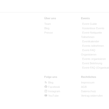
Über uns
Events
Team
Event Guide
Blog
Kostenlose Events
Presse
Event-Netiquette
Teilnehmen
Eventkalender
Events teilnehmen
Event-FAQ
Organisieren
Events organisieren
Event Belohnung
Event-FAQ (Organisat
Folge uns
Rechtliches
Blog
Impressum
Facebook
AGB
Instagram
Datenschutz
YouTube
Vertrag widerrufen