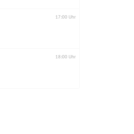
17:00 Uhr
18:00 Uhr