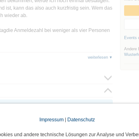
en bekommen, werde ich noch einmal bestätigen.
ist, kann das also auch kurzfristig sein. Wem das
ch wieder ab.
tagdie Anmeldezahl bei weniger als vier Personen
Events d
Andere 
 kann ich nur 11 Mitspieler bestätigen, da ich als
Wuster
weiterlesen
hmer bin. Mitunter sage ich auch meine Teilnahme
n Platz anzubieten.
 12 Personen dabei sein.
eugierig ist.
ite Dulle sticht die erste, Schweinchen werden
oggte Mitglieder sichtbar. Log dich ein oder melde dich
 Soli, ...
ie Teilnehmer zu sehen!
Impressum
|
Datenschutz
okies und andere technische Lösungen zur Analyse und Verbe